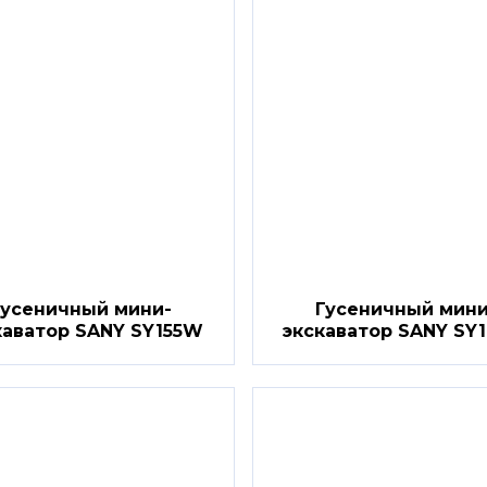
Гусеничный мини-
Гусеничный мини
каватор SANY SY155W
экскаватор SANY SY