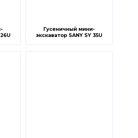
-
Гусеничный мини-
 26U
экскаватор SANY SY 35U