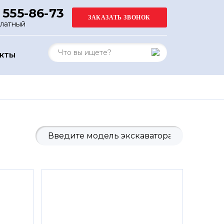
 555-86-73
платный
АКТЫ