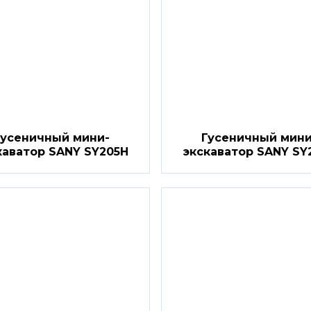
Гусеничный мини-
Гусеничный мини
каватор SANY SY205H
экскаватор SANY SY