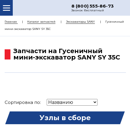
8 (800) 555-86-73
Звонок бесплатный
О НАС
Главная
Каталог запчастей
Экскаваторы SANY
Гусеничный
мини-экскаватор SANY SY 35C
КАТАЛОГ ЗАПЧАСТЕЙ
РЕМОНТ
Запчасти на Гусеничный
ДОСТАВКА
мини-экскаватор SANY SY 35C
ЦЕНЫ
КОНТАКТЫ
Сортировка по:
Узлы в сборе