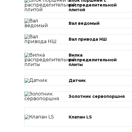
Блок поршней c
распределительной
плитой
Вал ведомый
Вал привода НШ
Вилка
распределительной
плиты
Датчик
Золотник сервопоршня
Клапан LS