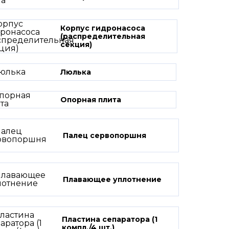
Корпус гидронасоса
(распределительная
секция)
Люлька
Опорная плита
Палец сервопоршня
Плавающее уплотнение
Пластина сепаратора (1
компл./4 шт.)