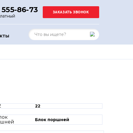
 555-86-73
платный
АКТЫ
22
Блок поршней