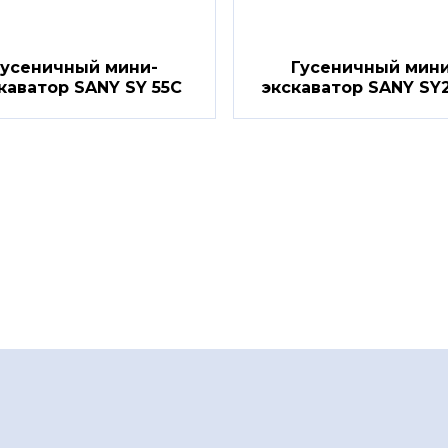
Гусеничный мини-
Гусеничный мини
каватор SANY SY 55C
экскаватор SANY SY