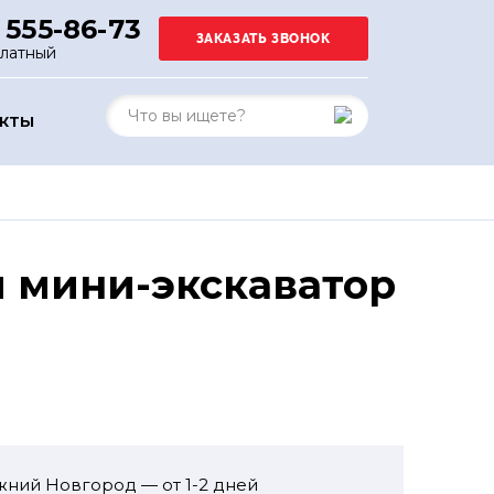
 555-86-73
платный
АКТЫ
й мини-экскаватор
жний Новгород — от 1-2 дней