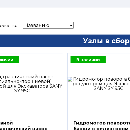
вка по:
Узлы в сбор
аличии
В наличии
вной
Гидромотор поворот
авлический насос
башни с редуктором