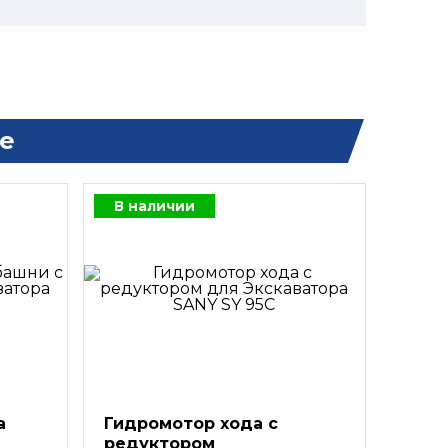
е
В наличии
а
Гидромотор хода с
редуктором