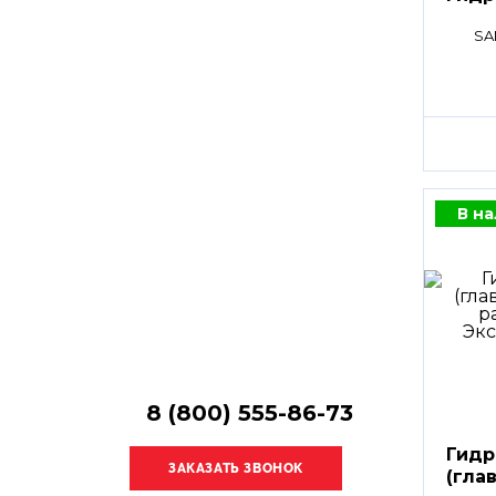
Остались
вопросы?
SA
Получите консультацию
специалиста!
В н
8 (800) 555-86-73
Гидр
(гла