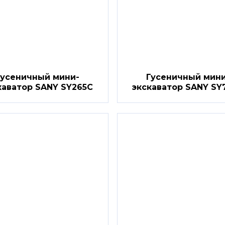
Гусеничный мини-
Гусеничный мини
каватор SANY SY265C
экскаватор SANY SY