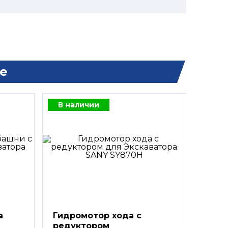
е
В наличии
а
Гидромотор хода с
редуктором