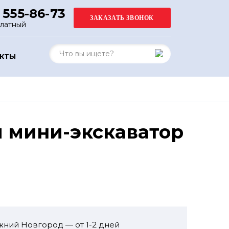
 555-86-73
платный
АКТЫ
й мини-экскаватор
жний Новгород — от 1-2 дней