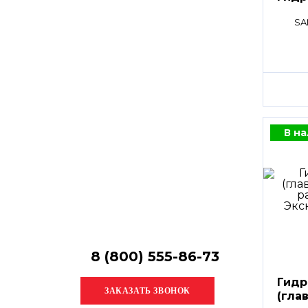
Остались
вопросы?
SA
Получите консультацию
специалиста!
В н
8 (800) 555-86-73
Гидр
(гла