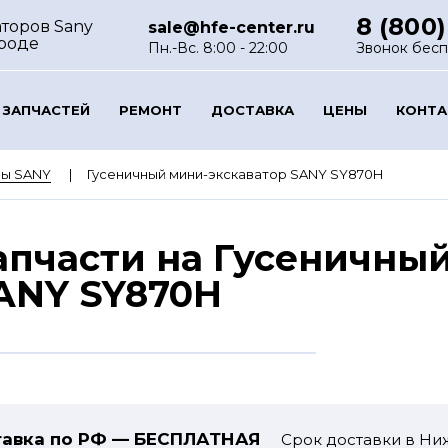
8 (800)
аторов Sany
sale@hfe-center.ru
роде
Пн.-Вс. 8:00 - 22:00
Звонок бес
 ЗАПЧАСТЕЙ
РЕМОНТ
ДОСТАВКА
ЦЕНЫ
КОНТ
ры SANY
Гусеничный мини-экскаватор SANY SY870H
апчасти на Гусеничны
ANY SY870H
авка по РФ — БЕСПЛАТНАЯ
Срок доставки в Ни