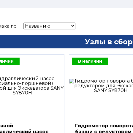
вка по:
Узлы в сбор
аличии
В наличии
вной
Гидромотор поворот
авлический насос
башни с редуктором