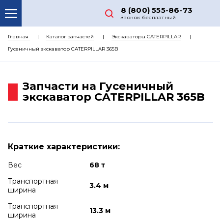
8 (800) 555-86-73
Звонок бесплатный
О НАС
Главная
Каталог запчастей
Экскаваторы CATERPILLAR
Гусеничный экскаватор CATERPILLAR 365B
КАТАЛОГ ЗАПЧАСТЕЙ
РЕМОНТ
Запчасти на Гусеничный
ДОСТАВКА
экскаватор CATERPILLAR 365B
ЦЕНЫ
КОНТАКТЫ
Краткие характеристики:
Вес
68 т
Транспортная
3.4 м
ширина
Транспортная
13.3 м
ширина