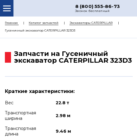
8 (800) 555-86-73
Звонок бесплатный
О НАС
Главная
Каталог запчастей
Экскаваторы CATERPILLAR
Гусеничный экскаватор CATERPILLAR 323D3
КАТАЛОГ ЗАПЧАСТЕЙ
РЕМОНТ
Запчасти на Гусеничный
ДОСТАВКА
экскаватор CATERPILLAR 323D3
ЦЕНЫ
КОНТАКТЫ
Краткие характеристики:
Вес
22.8 т
Транспортная
2.98 м
ширина
Транспортная
9.46 м
длина