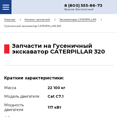
8 (800) 555-86-73
Звонок бесплатный
О НАС
Главная
Каталог запчастей
Экскаваторы CATERPILLAR
Гусеничный экскаватор CATERPILLAR 320
КАТАЛОГ ЗАПЧАСТЕЙ
РЕМОНТ
Запчасти на Гусеничный
ДОСТАВКА
экскаватор CATERPILLAR 320
ЦЕНЫ
КОНТАКТЫ
Краткие характеристики:
Масса
22 100 кг
Модель двигателя
Cat C7.1
Мощность
117 кВт
двигателя