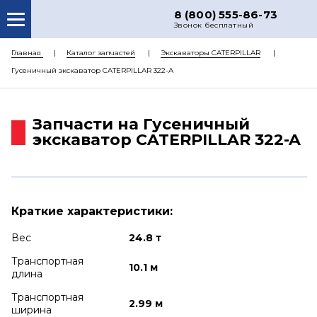
8 (800) 555-86-73
Звонок бесплатный
О НАС
Главная
Каталог запчастей
Экскаваторы CATERPILLAR
Гусеничный экскаватор CATERPILLAR 322-A
КАТАЛОГ ЗАПЧАСТЕЙ
РЕМОНТ
Запчасти на Гусеничный
ДОСТАВКА
экскаватор CATERPILLAR 322-A
ЦЕНЫ
КОНТАКТЫ
Краткие характеристики:
Вес
24.8 т
Транспортная
10.1 м
длина
Транспортная
2.99 м
ширина