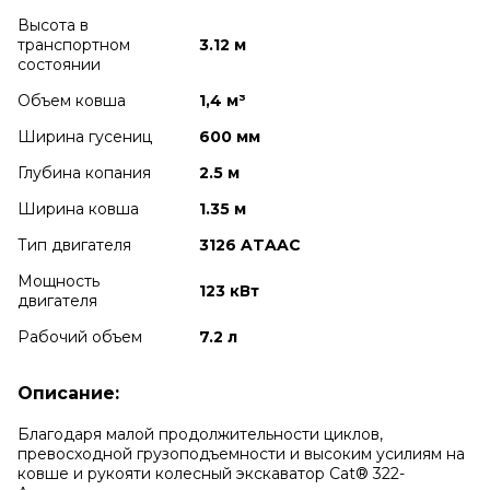
Высота в
транспортном
3.12 м
cостоянии
Объем ковша
1,4 м³
Ширина гусениц
600 мм
Глубина копания
2.5 м
Ширина ковша
1.35 м
Тип двигателя
3126 ATAAC
Мощность
123 кВт
двигателя
Рабочий объем
7.2 л
Описание:
Благодаря малой продолжительности циклов,
превосходной грузоподъемности и высоким усилиям на
ковше и рукояти колесный экскаватор Cat® 322-