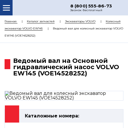
8 (800) 555-86-73
Звонок бесплатный
О НАС
Главная
Каталог запчастей
Экскаваторы VOLVO
Колесный
экскаватор VOLVO EW145
Ведомый вал для колесный экскаватор VOLVO
КАТАЛОГ ЗАПЧАСТЕЙ
EW145 (VOE14528252)
РЕМОНТ
ДОСТАВКА
Ведомый вал на Основной
ЦЕНЫ
гидравлический насос VOLVO
EW145 (VOE14528252)
КОНТАКТЫ
Каталожные номера: