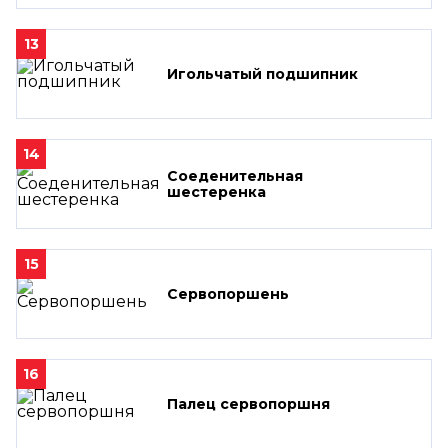
13
Игольчатый подшипник
14
Соеденительная
шестеренка
15
Сервопоршень
16
Палец сервопоршня