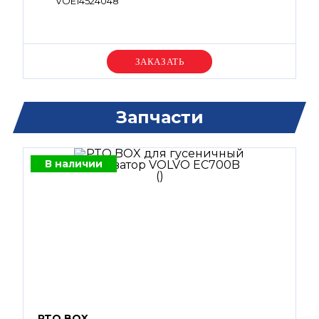
VOE14524048
Уточняйте цену
Запчасти
В наличии
PTO BOX