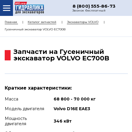
8 (800) 555-86-73
Звонок бесплатный
О НАС
Главная
Каталог запчастей
Экскаваторы VOLVO
Гусеничный экскаватор VOLVO EC700B
КАТАЛОГ ЗАПЧАСТЕЙ
РЕМОНТ
Запчасти на Гусеничный
ДОСТАВКА
экскаватор VOLVO EC700B
ЦЕНЫ
КОНТАКТЫ
Краткие характеристики:
Масса
68 800 - 70 000 кг
Модель двигателя
Volvo D16E EAE3
Мощность
346 кВт
двигателя