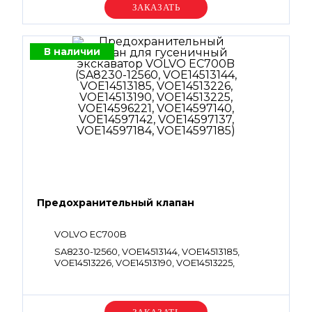
Уточняйте цену
В наличии
Предохранительный клапан
VOLVO EC700B
SA8230-12560, VOE14513144, VOE14513185,
VOE14513226, VOE14513190, VOE14513225,
VOE14596221, VOE14597140, VOE14597142,
VOE14597137, VOE14597184, VOE14597185