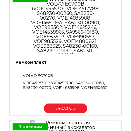
Ремкомплект
VOLVO EC700B
VOE14535301, VOE14512788, SA8230-00260,
SA8230-00270, VOE14685908, VOE14650657,
SA8230-00901, VOE983502, VOE14625246,
VOE14539965, SA9566-10180, VOE983503,
VOE990557, VOE983529, VOE14880821,
VOE983525, SA8230-00160, SA8230-00190,
Уточняйте цену
SA8230-00910
В наличии