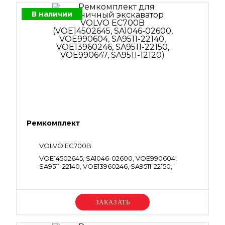
В наличии
Ремкомплект
VOLVO EC700B
VOE14502645, SA1046-02600, VOE990604,
SA9511-22140, VOE13960246, SA9511-22150,
VOE990647, SA9511-12120
Уточняйте цену