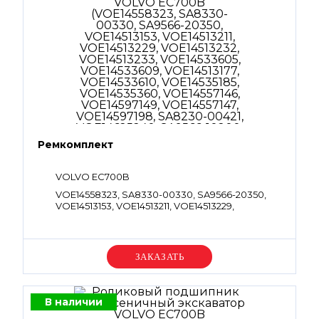
Ремкомплект
VOLVO EC700B
VOE14558323, SA8330-00330, SA9566-20350,
VOE14513153, VOE14513211, VOE14513229,
VOE14513232, VOE14513233, VOE14533605,
VOE14533609, VOE14513177, VOE14533610,
VOE14535185, VOE14535360, VOE14557146,
VOE14597149, VOE14557147, VOE14597198,
Уточняйте цену
SA8230-00421, VOE14625240, SA9566-10200,
VOE14625242, SA9566-10280, VOE14625243,
SA9566-10150, VOE14625244, SA9566-1010A,
VOE14625246, SA9566-10180, VOE14880812,
В наличии
VOE14880814, VOE14880816, VOE14880817,