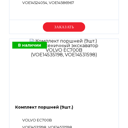
VOE14524054, VOE14586967
Уточняйте цену
В наличии
Комплект поршней (9шт.)
VOLVO EC700B
VOE14535198, VOE14531598