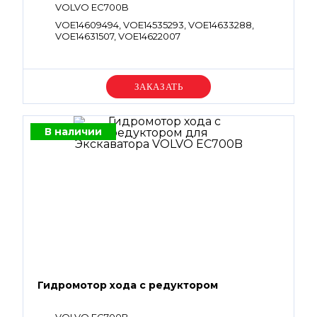
VOLVO EC700B
VOE14609494, VOE14535293, VOE14633288,
VOE14631507, VOE14622007
Уточняйте цену
В наличии
Гидромотор хода с редуктором