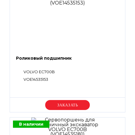
VOE14880818, VOE14880820, VOE14882297,
SA8230-02061, VOE983495, VOE983497,
VOE983501, VOE983502, VOE983505,
VOE983506, VOE983507, VOE983509,
VOE983510, VOE983511, VOE983523, VOE983526,
VOE983527, VOE983528, VOE983529,
VOE983532, VOE990557, VOE990559,
VOE990583, VOE990585, VOE990606,
VOE990620, VOE993326, VOE13949238,
VOE994122, VOE14513228, VOE14631899, SA9566-
10300, VOE14533604, VOE14597198,
VOE14808012, VOE14882297, VOE949238,
Роликовый подшипник
VOE990756 , VOE13948700, VOE994122,
VOE983527
VOLVO EC700B
VOE14535153
Уточняйте цену
В наличии