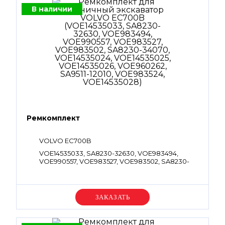
В наличии
Ремкомплект
VOLVO EC700B
VOE14535033, SA8230-32630, VOE983494,
VOE990557, VOE983527, VOE983502, SA8230-
34070, VOE14535024, VOE14535025,
VOE14535026, VOE960262, SA9511-12010,
VOE983524, VOE14535028
Уточняйте цену