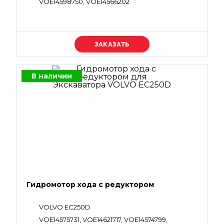
VOE14598750, VOE14566202
Уточняйте цену
В наличии
Гидромотор хода с редуктором
VOLVO EC250D
VOE14575731, VOE14621717, VOE14574799,