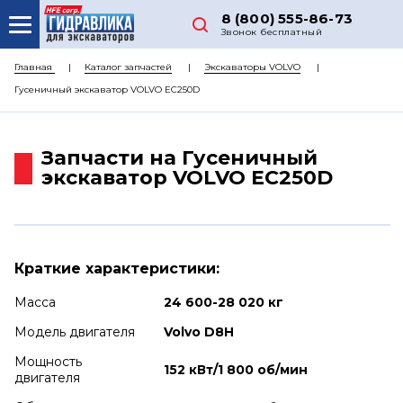
8 (800) 555-86-73
Звонок бесплатный
О НАС
Главная
Каталог запчастей
Экскаваторы VOLVO
Гусеничный экскаватор VOLVO EC250D
КАТАЛОГ ЗАПЧАСТЕЙ
РЕМОНТ
Запчасти на Гусеничный
ДОСТАВКА
экскаватор VOLVO EC250D
ЦЕНЫ
КОНТАКТЫ
Краткие характеристики:
Масса
24 600-28 020 кг
Модель двигателя
Volvo D8H
Мощность
152 кВт/1 800 об/мин
двигателя