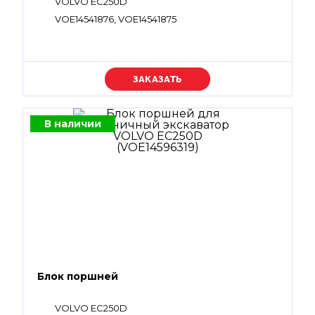
VOLVO EC250D
VOE14541876, VOE14541875
Уточняйте цену
В наличии
Блок поршней
VOLVO EC250D