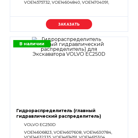
VOE14575732, VOE14604840, VOE14704091,
VOE14728665, VOE14674349, VOE14728804
Уточняйте цену
В наличии
Гидрораспределитель (главный
гидравлический распределитель)
VOLVO EC250D
VOE14606823, VOE14607608, VOE14630784,
VOE14632335, VOE14674191, VOE14615304,