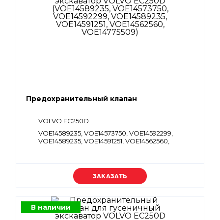
Предохранительный клапан
VOLVO EC250D
VOE14589235, VOE14573750, VOE14592299,
VOE14589235, VOE14591251, VOE14562560,
VOE14775509
Уточняйте цену
В наличии