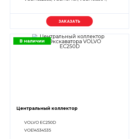
VOE14615305, VOE14644911, VOE14644912
Уточняйте цену
В наличии
Центральный коллектор
VOLVO EC250D
VOE14534535