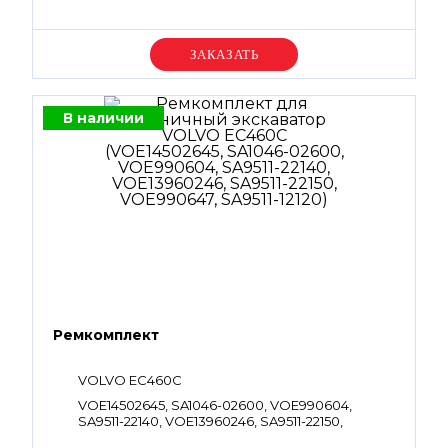
Уточняйте цену
В наличии
Ремкомплект
VOLVO EC460C
VOE14502645, SA1046-02600, VOE990604,
SA9511-22140, VOE13960246, SA9511-22150,
VOE990647, SA9511-12120