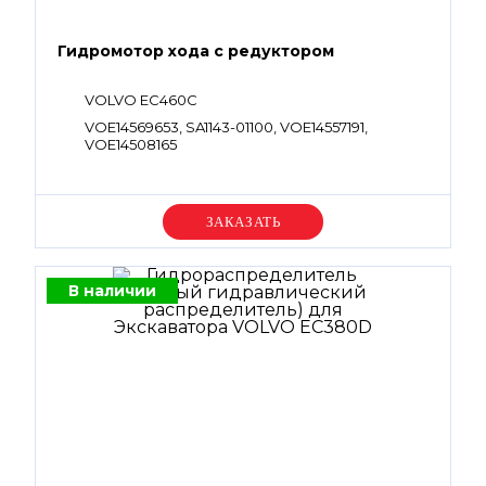
Гидромотор хода с редуктором
VOLVO EC460C
VOE14569653, SA1143-01100, VOE14557191,
VOE14508165
Уточняйте цену
В наличии