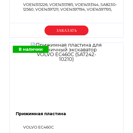
VOE14513226, VOE14513185, VOE14513144, SA8230-
12560, VOE14597211, VOE14597194, VOE14597195,
VOE14596221, VOE14597137, VOE14622933,
VOE14609633, VOE14597193, VOE14622932,
VOE14513190, VOE14599291, VOE14597184,
VOE14622933, VOE14609633, VOE14622932
Уточняйте цену
В наличии
Прижимная пластина
VOLVO EC460C