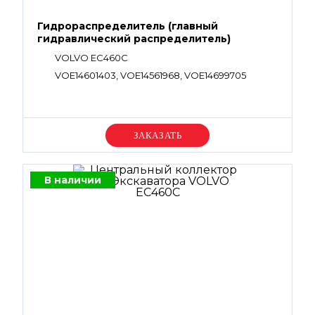
Гидрораспределитель (главный
гидравлический распределитель)
VOLVO EC460C
VOE14601403, VOE14561968, VOE14699705
Уточняйте цену
В наличии