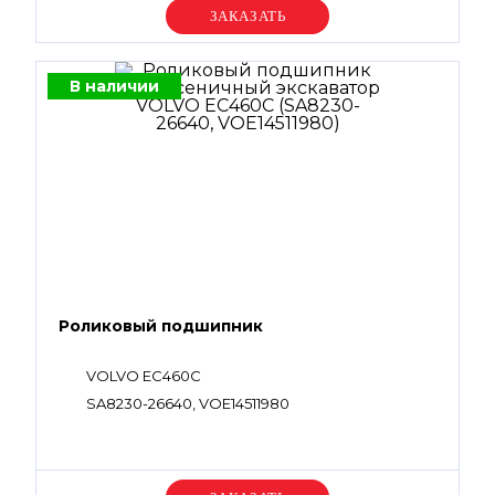
VOE14597149, VOE14597198, VOE14597225,
Уточняйте цену
VOE14601512, VOE14601513, VOE14601515,
VOE14625242, SA9566-10280, VOE14625246,
SA9566-10180, VOE14880816, VOE14880817,
VOE14880818, VOE14880820, VOE14880821,
В наличии
VOE14882297, VOE949238, VOE983495,
VOE983497, VOE983502, VOE983505,
VOE983506, VOE983507, VOE983509,
VOE983510, VOE983510, VOE983523,
VOE983524, VOE983526, VOE983527,
VOE983528, VOE983529, VOE983532,
VOE990527, VOE990557, VOE990606,
VOE990620, VOE990756, VOE13948700,
VOE993322, VOE932041, VOE993323,
VOE932042, VOE994122
Роликовый подшипник
VOLVO EC460C
SA8230-26640, VOE14511980