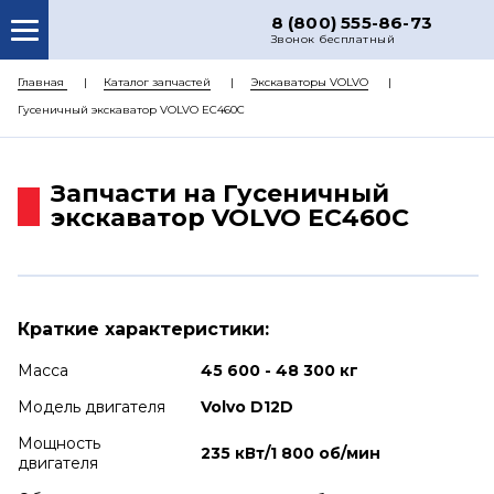
8 (800) 555-86-73
Звонок бесплатный
О НАС
Главная
Каталог запчастей
Экскаваторы VOLVO
Гусеничный экскаватор VOLVO EC460C
КАТАЛОГ ЗАПЧАСТЕЙ
РЕМОНТ
Запчасти на Гусеничный
ДОСТАВКА
экскаватор VOLVO EC460C
ЦЕНЫ
КОНТАКТЫ
Краткие характеристики:
Масса
45 600 - 48 300 кг
Модель двигателя
Volvo D12D
Мощность
235 кВт/1 800 об/мин
двигателя