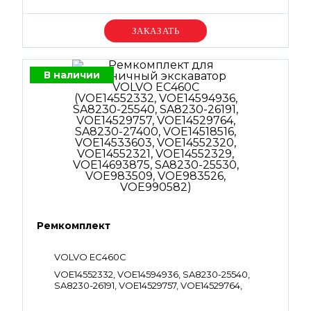
Уточняйте цену
В наличии
Ремкомплект
VOLVO EC460C
VOE14552332, VOE14594936, SA8230-25540,
SA8230-26191, VOE14529757, VOE14529764,
SA8230-27400, VOE14518516, VOE14533603,
VOE14552320, VOE14552321, VOE14552329,