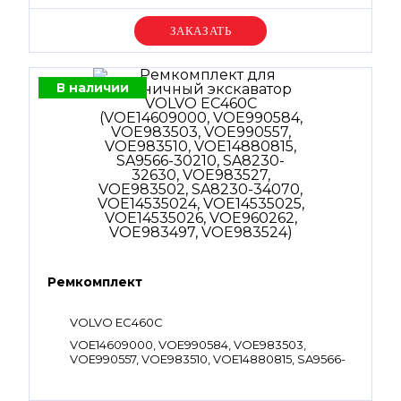
VOE14693875, SA8230-25530, VOE983509,
VOE983526, VOE990582
Уточняйте цену
В наличии
Ремкомплект
VOLVO EC460C
VOE14609000, VOE990584, VOE983503,
VOE990557, VOE983510, VOE14880815, SA9566-
30210, SA8230-32630, VOE983527, VOE983502,
SA8230-34070, VOE14535024, VOE14535025,