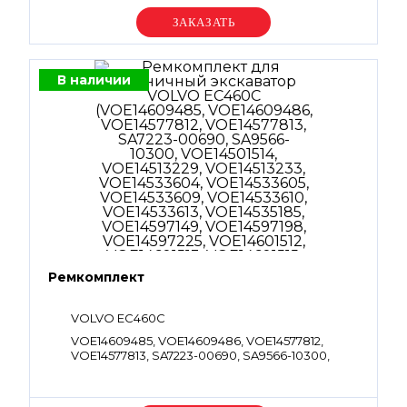
VOE14535026, VOE960262, VOE983497,
VOE983524
Уточняйте цену
В наличии
Ремкомплект
VOLVO EC460C
VOE14609485, VOE14609486, VOE14577812,
VOE14577813, SA7223-00690, SA9566-10300,
VOE14501514, VOE14513229, VOE14513233,
VOE14533604, VOE14533605, VOE14533609,
VOE14533610, VOE14533613, VOE14535185,