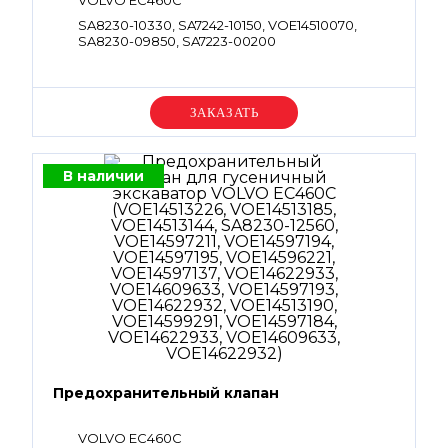
VOLVO EC460C
SA8230-10330, SA7242-10150, VOE14510070,
SA8230-09850, SA7223-00200
Уточняйте цену
В наличии
Предохранительный клапан
VOLVO EC460C