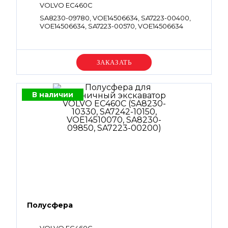
VOLVO EC460C
SA8230-09780, VOE14506634, SA7223-00400,
VOE14506634, SA7223-00570, VOE14506634
Уточняйте цену
В наличии
Полусфера