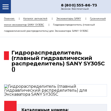
8 (800) 555-86-73
Звонок бесплатный
О НАС
Главная
Каталог запчастей
Экскаваторы SANY
Гусеничный
мини-экскаватор SANY SY305C
Гидрораспределитель (главный
КАТАЛОГ ЗАПЧАСТЕЙ
гидравлический распределитель) для Экскаватора SANY SY305C
РЕМОНТ
ДОСТАВКА
Гидрораспределитель
ЦЕНЫ
(главный гидравлический
распределитель) SANY SY305C
КОНТАКТЫ
()
Каталожные номера: