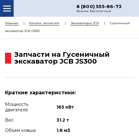
8 (800) 555-86-73
Звонок бесплатный
О НАС
Главная
Каталог запчастей
Экскаваторы JCB
Гусеничный
экскаватор JCB JS300
КАТАЛОГ ЗАПЧАСТЕЙ
РЕМОНТ
Запчасти на Гусеничный
ДОСТАВКА
экскаватор JCB JS300
ЦЕНЫ
КОНТАКТЫ
Краткие характеристики:
Мощность
165 кВт
двигателя
Вес
31.2 т
Объем ковша
1.8 м3