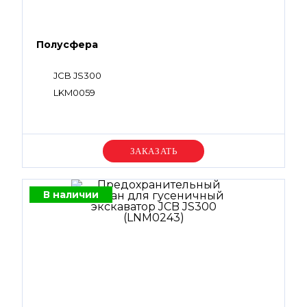
Полусфера
JCB JS300
LKM0059
Уточняйте цену
В наличии