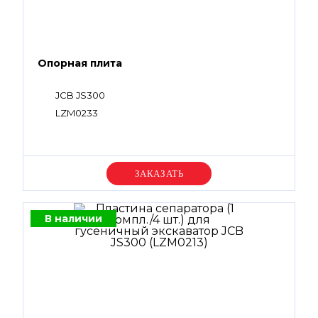
Опорная плита
JCB JS300
LZM0233
Уточняйте цену
В наличии