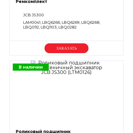
Ремкомплект
JCB JS300
LAM0041, LBQ6266, LBQ6269, LBQ6268,
LBQ0112, LBQ1103, LBQ0282
Уточняйте цену
В наличии
Роликовый подшипник