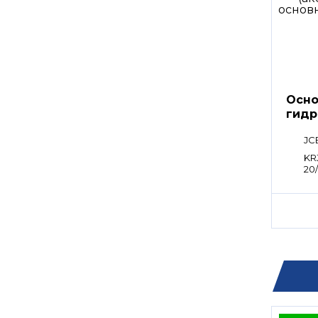
Осно
гидр
Kawa
JC
KR
20/
22