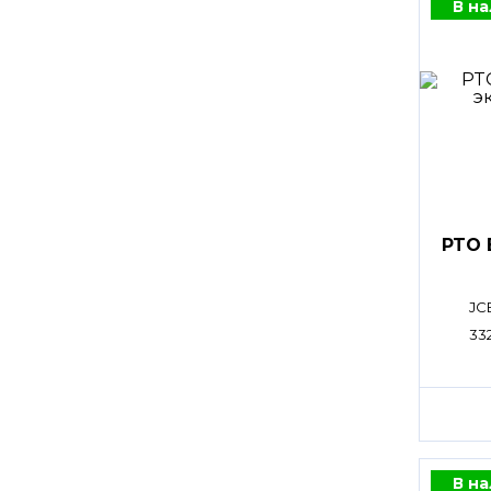
В н
PTO 
JC
33
В н