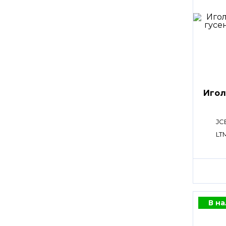
Игол
JC
LT
В н