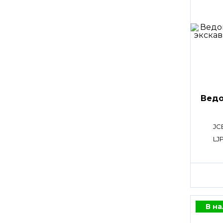
Ведо
JC
LJ
В н