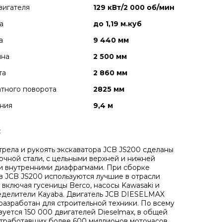
вигателя
129 кВт/2 000 об/мин
а
до 1,19 м.куб
а
9 440 мм
ина
2 500 мм
та
2 860 мм
тного поворота
2825 мм
ния
9,4 м
:
трела и рукоять экскаватора JCB JS200 сделаны
очной стали, с цельными верхней и нижней
и внутренними диафрагмами. При сборке
в JCB JS200 используются лучшие в отрасли
 включая гусеницы Berco, насосы Kawasaki и
делители Kayaba. Двигатель JCB DIESELMAX
разработан для строительной техники. По всему
зуется 150 000 двигателей Dieselmax, в общей
тработавших более 600 миллионов моточасов.