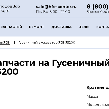
8 (800)
торов Jcb
sale@hfe-center.ru
роде
Пн.-Вс. 8:00 - 22:00
Звонок бес
 ЗАПЧАСТЕЙ
РЕМОНТ
ДОСТАВКА
ЦЕНЫ
КОНТ
ы JCB
Гусеничный экскаватор JCB JS200
апчасти на Гусеничный
S200
Краткие х
Масса
Модель дви