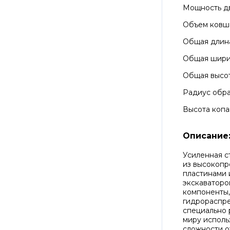
Мощность д
Объем ковш
Общая длин
Общая шир
Общая высо
Радиус обра
Высота копа
Описание
Усиленная с
из высокопр
пластинами 
экскаваторо
компоненты,
гидрораспре
специально 
миру исполь
сложности о