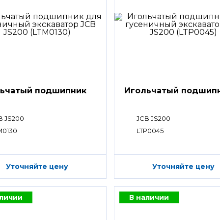
ьчатый подшипник
Игольчатый подшип
B JS200
JCB JS200
M0130
LTP0045
Уточняйте цену
Уточняйте цену
аличии
В наличии