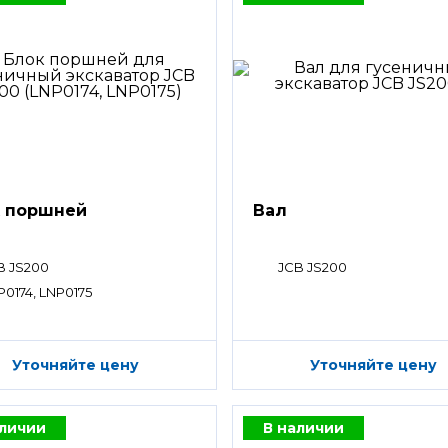
 поршней
Вал
B JS200
JCB JS200
P0174, LNP0175
Уточняйте цену
Уточняйте цену
аличии
В наличии