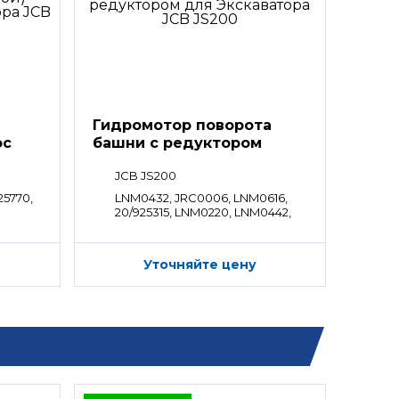
Гидромотор поворота
ос
башни с редуктором
JCB JS200
25770,
LNM0432, JRC0006, LNM0616,
20/925315, LNM0220, LNM0442,
LNM0618
Уточняйте цену