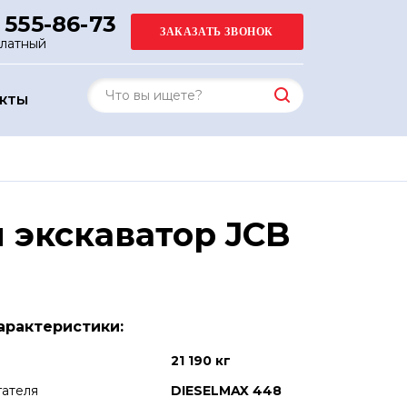
 555-86-73
платный
АКТЫ
 экскаватор JCB
арактеристики:
21 190 кг
гателя
DIESELMAX 448