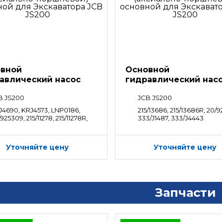
вной
Основной
авлический насос
гидравлический нас
saki K3V112DT
Kawasaki K3V112DTP
B JS200
JCB JS200
J4690, KRJ4573, LNP0186,
215/13686, 215/13686R, 20/9
925309, 215/11278, 215/11278R,
333/J1487, 333/J4443
9/01005, 332/P0924
Уточняйте цену
Уточняйте цену
Запчасти