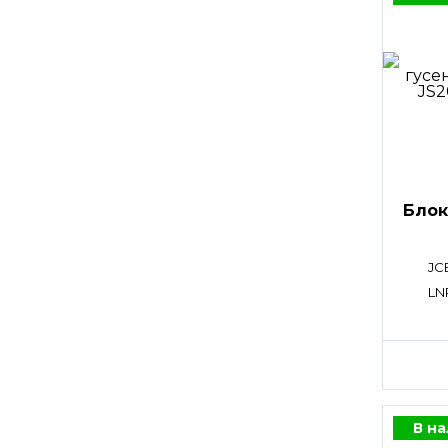
Блок
JC
LN
В н