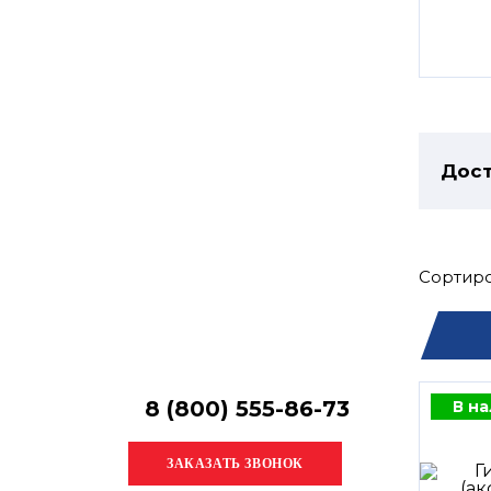
Остались
вопросы?
Получите консультацию
специалиста!
Дост
Сортиро
8 (800) 555-86-73
В н