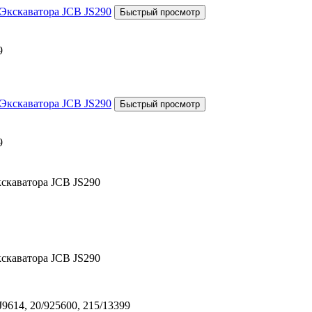
9
9
скаватора JCB JS290
скаватора JCB JS290
J9614, 20/925600, 215/13399