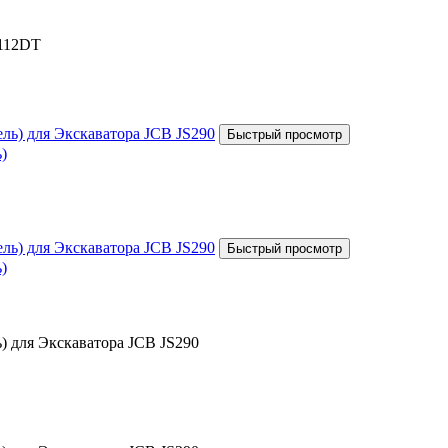
V112DT
)
)
) для Экскаватора JCB JS290