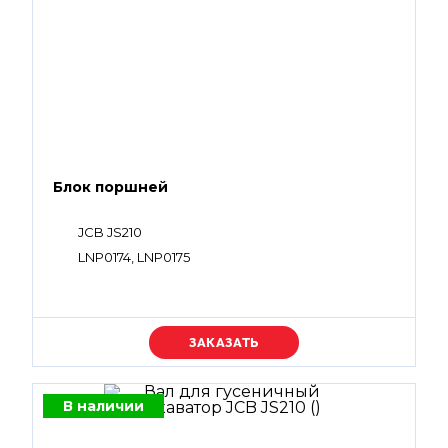
Блок поршней
JCB JS210
LNP0174, LNP0175
Уточняйте цену
В наличии