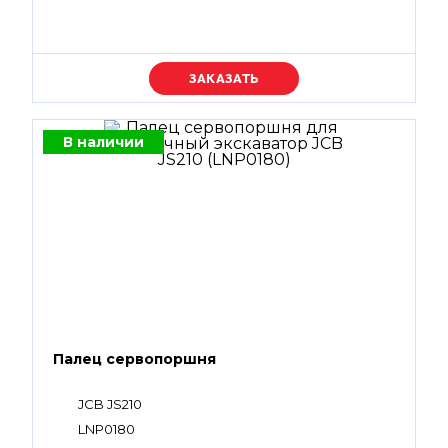
Уточняйте цену
В наличии
Палец сервопоршня
JCB JS210
LNP0180