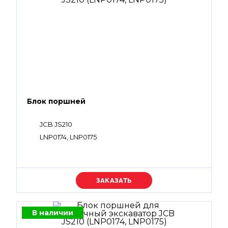
Блок поршней
JCB JS210
LNP0174, LNP0175
Уточняйте цену
В наличии