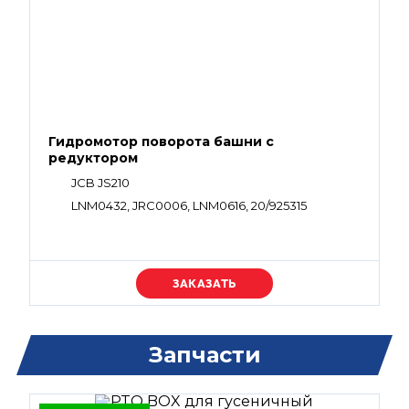
Гидромотор поворота башни с
редуктором
JCB JS210
LNM0432, JRC0006, LNM0616, 20/925315
Уточняйте цену
Запчасти