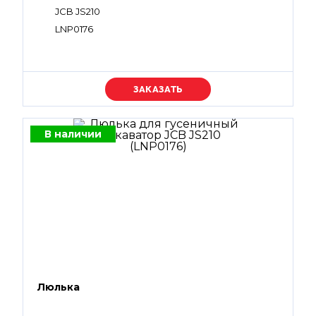
JCB JS210
LNP0176
Уточняйте цену
В наличии
Люлька