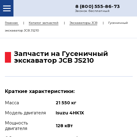
8 (800) 555-86-73
Звонок бесплатный
О НАС
Главная
Каталог запчастей
Экскаваторы JCB
Гусеничный
экскаватор JCB JS210
КАТАЛОГ ЗАПЧАСТЕЙ
РЕМОНТ
Запчасти на Гусеничный
ДОСТАВКА
экскаватор JCB JS210
ЦЕНЫ
КОНТАКТЫ
Краткие характеристики:
Масса
21 550 кг
Модель двигателя
Isuzu 4HK1X
Мощность
128 кВт
двигателя