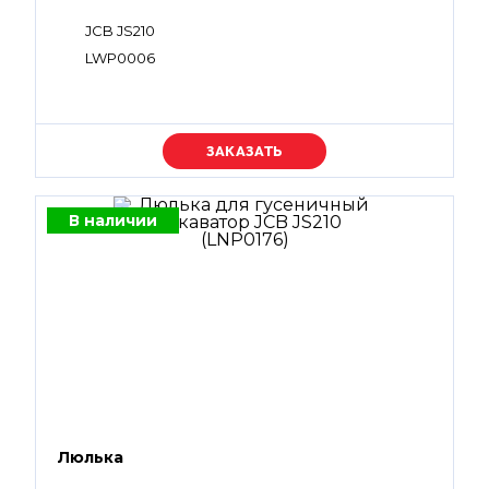
JCB JS210
LWP0006
Уточняйте цену
В наличии
Люлька