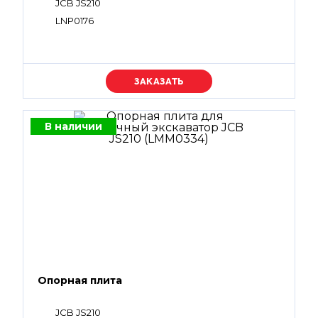
JCB JS210
LNP0176
Уточняйте цену
В наличии
Опорная плита
JCB JS210