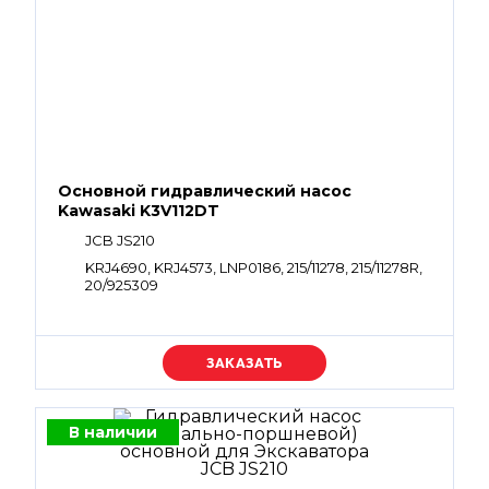
Основной гидравлический насос
Kawasaki K3V112DT
JCB JS210
KRJ4690, KRJ4573, LNP0186, 215/11278, 215/11278R,
20/925309
Уточняйте цену
В наличии