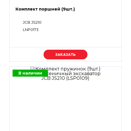
Комплект поршней (9шт.)
JCB JS210
LNP0173
Уточняйте цену
В наличии