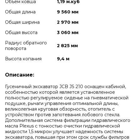
Объем ковша
1,19 м.куб
Общая длина
9 560 мм
Общая ширина
2 970 мм
Общая высота
3 060 мм
Радиус обратного
2 825 мм
поворота
Высота копания
9,4 м
Описание:
Гусеничный экскаватор JCB JS 210 оснащен кабиной,
особенностью которой является установленное
полностью регулируемое сиденье на пневматической
подушке, рычаги управления оптимальной длины,
великолепная круговая обзорность, отопитель с
устройством против запотевания лобового стекла.
Дополнительная система фильтрации гидравлического
масла Plexus с тонкостью очистки гидравлической
жидкости 1,5 микрон улучшает надежность системы
экскаватора, повышая при этом срок службы фильтров