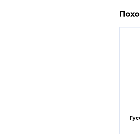
Пох
Гус