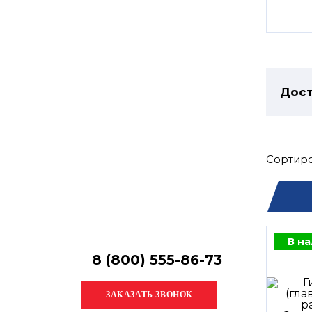
Остались
вопросы?
Получите консультацию
специалиста!
Дост
Сортиро
В н
8 (800) 555-86-73