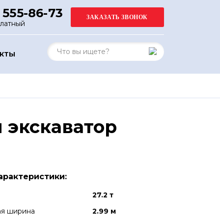
 555-86-73
платный
АКТЫ
 экскаватор
арактеристики:
27.2 т
ая ширина
2.99 м