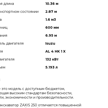
я длина
10.36 м
анспортном состоянии
2.87 м
а
1.6 м3
ениц
600 мм
ания
6.95 м
ль двигателя
Isuzu
ля
AL 4 HK 1 X
вигателя
132 кВт
ъем
5.193 л
:
 – это модель с доступным бюджетом,
ющая высоким стандартам безопасности,
ти, экономичности и производительности.
экскаватор ZAXIS 250 отличается
повышенной