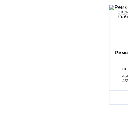
Ремк
HI
436
43