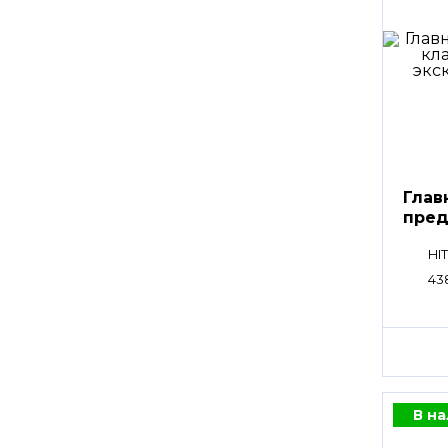
Глав
пред
клап
HI
43
В н