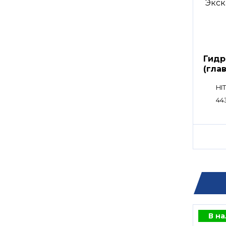
Гидр
(гла
расп
HI
44
В н