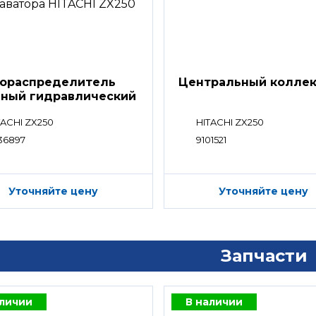
ораспределитель
Центральный колле
вный гидравлический
ределитель)
TACHI ZX250
HITACHI ZX250
36897
9101521
Уточняйте цену
Уточняйте цену
Запчасти
аличии
В наличии