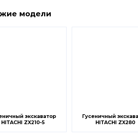
ожие модели
еничный экскаватор
Гусеничный экскав
HITACHI ZX210-5
HITACHI ZX280