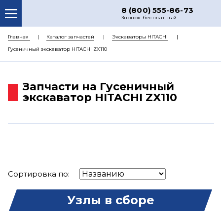
8 (800) 555-86-73
Звонок бесплатный
О НАС
Главная
Каталог запчастей
Экскаваторы HITACHI
Гусеничный экскаватор HITACHI ZX110
КАТАЛОГ ЗАПЧАСТЕЙ
РЕМОНТ
Запчасти на Гусеничный
ДОСТАВКА
экскаватор HITACHI ZX110
ЦЕНЫ
КОНТАКТЫ
Сортировка по:
Узлы в сборе