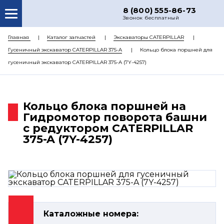
8 (800) 555-86-73
Звонок бесплатный
О НАС
Главная
Каталог запчастей
Экскаваторы CATERPILLAR
Гусеничный экскаватор CATERPILLAR 375-A
Кольцо блока поршней для
КАТАЛОГ ЗАПЧАСТЕЙ
гусеничный экскаватор CATERPILLAR 375-A (7Y-4257)
РЕМОНТ
ДОСТАВКА
Кольцо блока поршней на
ЦЕНЫ
Гидромотор поворота башни
с редуктором CATERPILLAR
КОНТАКТЫ
375-A (7Y-4257)
Каталожные номера: