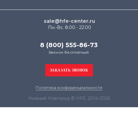
sale@hfe-center.ru
Пн.-Вс. 8:00 - 22:00
8 (800) 555-86-73
Звонок бесплатный
Политика конфиденциальности
Нижний Новгород © HFE, 2014-2026
Продолжая использовать наш сайт, вы даёте
согласие на обработку файлов cookie в целях
функционирования сайта и сбора статистики в
соответствии с
политикой конфиденциальности