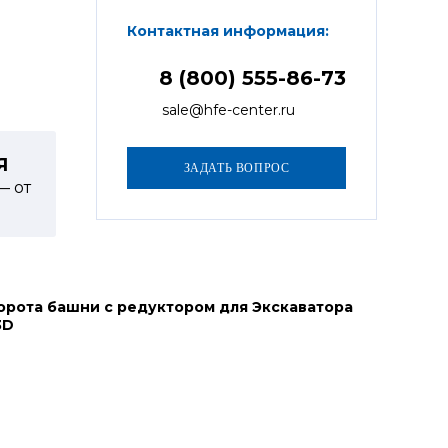
Контактная информация:
8 (800) 555-86-73
sale@hfe-center.ru
Я
— от
орота башни с редуктором для Экскаватора
3D