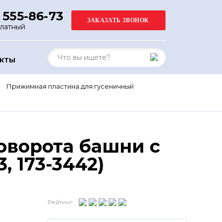
 555-86-73
платный
АКТЫ
Прижимная пластина для гусеничный
оворота башни с
, 173-3442)
Рейтинг: