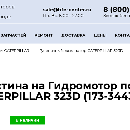
аторов
8 (800)
sale@hfe-center.ru
Пн.-Вс. 8:00 - 22:00
Звонок бес
роде
 ЗАПЧАСТЕЙ
РЕМОНТ
ДОСТАВКА
ЦЕНЫ
КОНТ
ы CATERPILLAR
Гусеничный экскаватор CATERPILLAR 323D
)
тина на Гидромотор п
PILLAR 323D (173-3443
В наличии