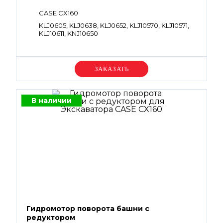
CASE CX160
KLJ0605, KLJ0638, KLJ0652, KLJ10570, KLJ10571,
KLJ10611, KNJ10650
Уточняйте цену
В наличии
Гидромотор поворота башни с
редуктором