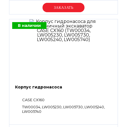
Уточняйте цену
В наличии
Корпус гидронасоса
CASE CX160
TW00034, LW005230, LW005730, LW005240,
LW005740