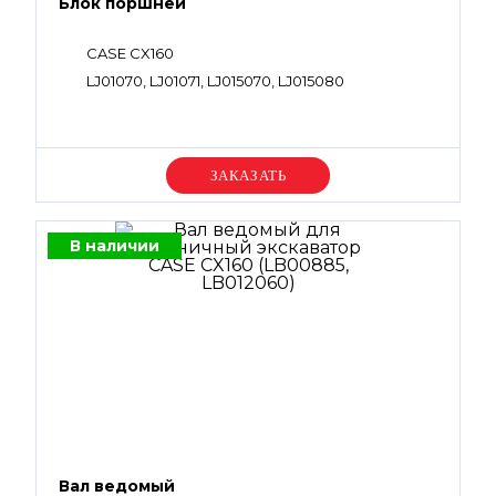
Блок поршней
CASE CX160
LJ01070, LJ01071, LJ015070, LJ015080
Уточняйте цену
В наличии
Вал ведомый