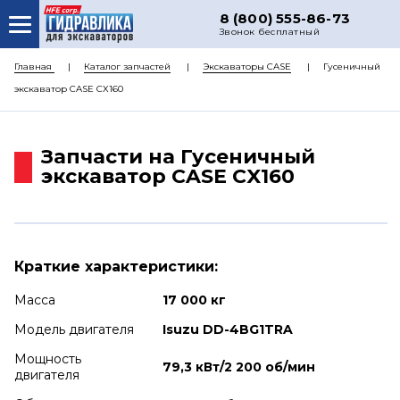
8 (800) 555-86-73
Звонок бесплатный
О НАС
Главная
Каталог запчастей
Экскаваторы CASE
Гусеничный
экскаватор CASE CX160
КАТАЛОГ ЗАПЧАСТЕЙ
РЕМОНТ
Запчасти на Гусеничный
ДОСТАВКА
экскаватор CASE CX160
ЦЕНЫ
КОНТАКТЫ
Краткие характеристики:
Масса
17 000 кг
Модель двигателя
Isuzu DD-4BG1TRA
Мощность
79,3 кВт/2 200 об/мин
двигателя