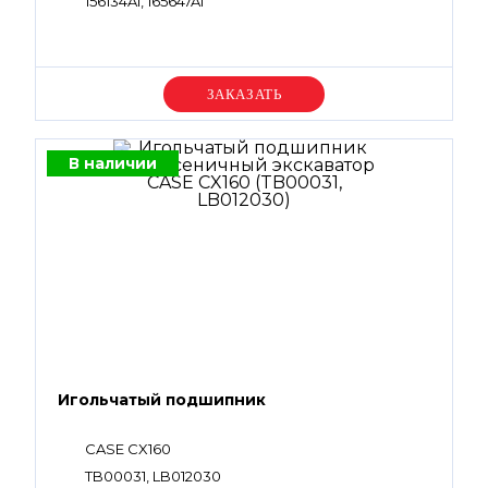
156134A1, 165647A1
Уточняйте цену
В наличии
Игольчатый подшипник
CASE CX160
TB00031, LB012030