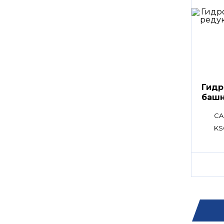
Гидр
башн
CA
KS