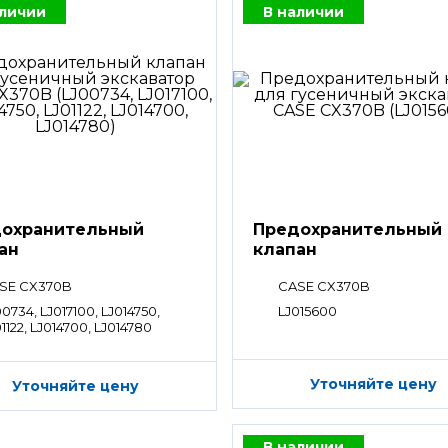
аличии
В наличии
охранительный
Предохранительный
ан
клапан
SE CX370B
CASE CX370B
0734, LJ017100, LJ014750,
LJ015600
1122, LJ014700, LJ014780
Уточняйте цену
Уточняйте цену
В наличии