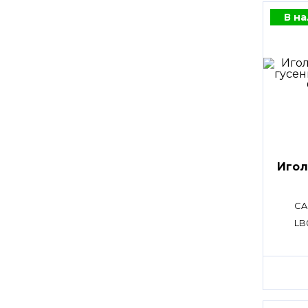
В н
Игол
CA
LB