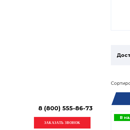
Остались
вопросы?
Получите консультацию
специалиста!
Дост
Сортиро
8 (800) 555-86-73
В н