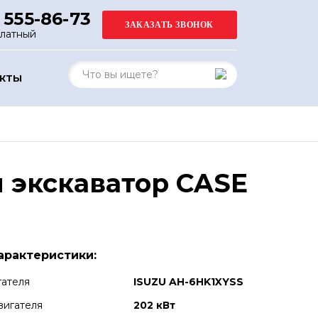
 555-86-73
платный
АКТЫ
 экскаватор CASE
арактеристики:
гателя
ISUZU AH-6HK1XYSS
вигателя
202 кВт