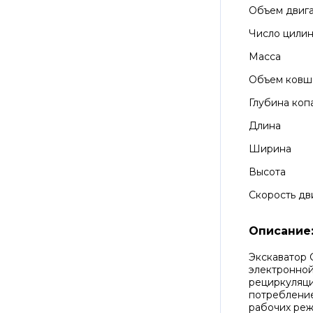
Объем двиг
Число цили
Масса
Объем ковш
Глубина коп
Длина
Ширина
Высота
Скорость д
Описание
Экскаватор 
электронной
рециркуляци
потребление
рабочих реж