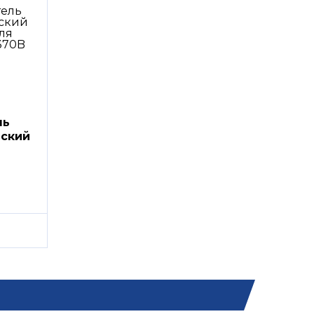
ль
еский