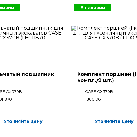
аличии
В наличии
ьчатый подшипник
Комплект поршней (1
компл./9 шт.)
SE CX370B
CASE CX370B
011870
TJ00196
Уточняйте цену
Уточняйте цену