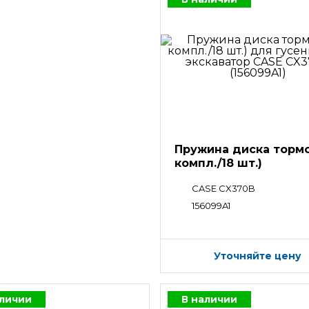
Пружина диска тормо
компл./18 шт.)
CASE CX370B
156099A1
Уточняйте цену
аличии
В наличии