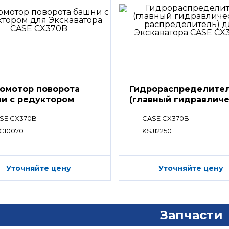
омотор поворота
Гидрораспределите
и с редуктором
(главный гидравлич
распределитель)
SE CX370B
CASE CX370B
C10070
KSJ12250
Уточняйте цену
Уточняйте цену
Запчасти