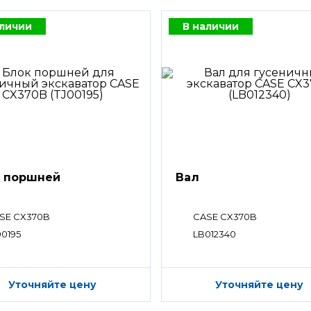
аличии
В наличии
 поршней
Вал
SE CX370B
CASE CX370B
00195
LB012340
Уточняйте цену
Уточняйте цену