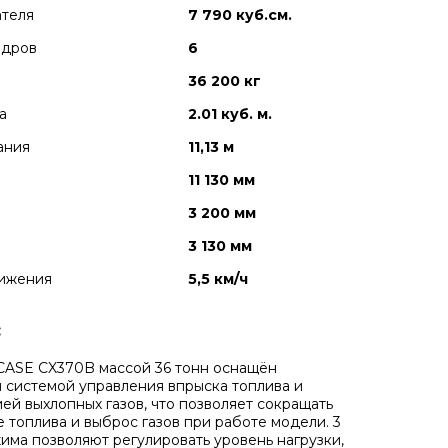
ателя
7 790 куб.см.
ндров
6
36 200 кг
а
2.01 куб. м.
ания
11,13 м
11 130 мм
3 200 мм
3 130 мм
вижения
5,5 км/ч
:
CASE CX370B массой 36 тонн оснащён
 системой управления впрыска топлива и
ей выхлопных газов, что позволяет сокращать
 топлива и выброс газов при работе модели. 3
има позволяют регулировать уровень нагрузки,