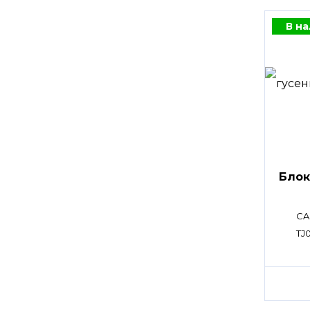
В н
Блок
CA
TJ