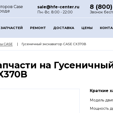
8 (800)
торов Case
sale@hfe-center.ru
роде
Пн.-Вс. 8:00 - 22:00
Звонок бес
 ЗАПЧАСТЕЙ
РЕМОНТ
ДОСТАВКА
ЦЕНЫ
КОНТ
ры CASE
Гусеничный экскаватор CASE CX370B
апчасти на Гусеничный
X370B
Краткие х
Модель дви
Мощность д