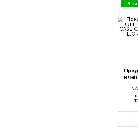
В н
Пред
клап
CA
LJ0
LJ0