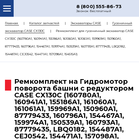
8 (800) 555-86-73
Звонок бесплатный
О НАС
Главная
Каталог запчастей
Экскаваторы CASE
Гусеничный
экскаватор CASE CX130C
Ремкомплект для гусеничный экскаватор CASE
КАТАЛОГ ЗАПЧАСТЕЙ
CX130C (160780A1, 160941A1, 155186A1, 161060A1, 161061A1, 159969A1, 150960A1,
РЕМОНТ
87779433, 160796A1, 154467A1, 159974A1, 150539A1, 160793A1, 87779435, LBQ0182,
154487A1, CEJ0542, 154471A1, 157098A1, 154515A1)
ДОСТАВКА
ЦЕНЫ
Ремкомплект на Гидромотор
КОНТАКТЫ
поворота башни с редуктором
CASE CX130C (160780A1,
160941A1, 155186A1, 161060A1,
161061A1, 159969A1, 150960A1,
87779433, 160796A1, 154467A1,
159974A1, 150539A1, 160793A1,
87779435, LBQ0182, 154487A1,
CEJ0542, 154471A1, 157098A1,