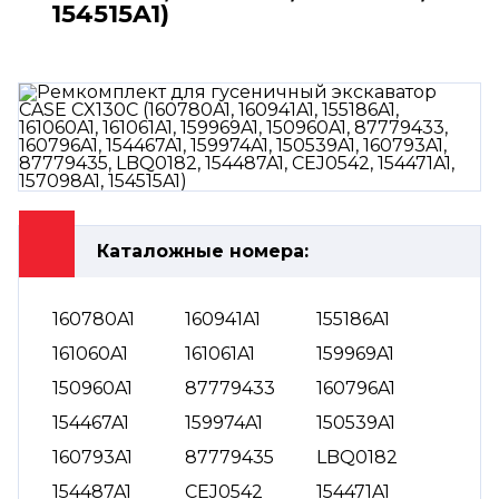
154515A1)
Каталожные номера:
160780A1
160941A1
155186A1
161060A1
161061A1
159969A1
150960A1
87779433
160796A1
154467A1
159974A1
150539A1
160793A1
87779435
LBQ0182
154487A1
CEJ0542
154471A1