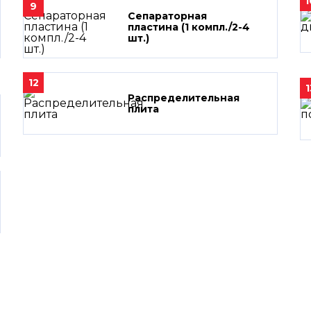
1
9
Сепараторная
пластина (1 компл./2-4
шт.)
12
1
Распределительная
плита