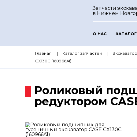
Запчасти экскава
в Нижнем Новго
О НАС
КАТАЛОГ
Главная
Каталог запчастей
Экскавато
CX130C (160966A1)
Роликовый подш
редуктором CASE