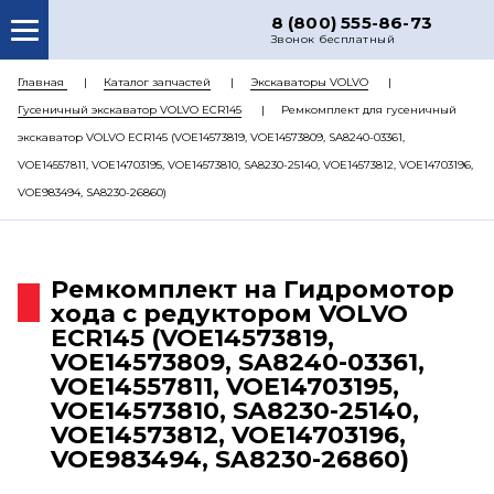
8 (800) 555-86-73
Звонок бесплатный
О НАС
Главная
Каталог запчастей
Экскаваторы VOLVO
Гусеничный экскаватор VOLVO ECR145
Ремкомплект для гусеничный
КАТАЛОГ ЗАПЧАСТЕЙ
экскаватор VOLVO ECR145 (VOE14573819, VOE14573809, SA8240-03361,
РЕМОНТ
VOE14557811, VOE14703195, VOE14573810, SA8230-25140, VOE14573812, VOE14703196,
VOE983494, SA8230-26860)
ДОСТАВКА
ЦЕНЫ
Ремкомплект на Гидромотор
КОНТАКТЫ
хода с редуктором VOLVO
ECR145 (VOE14573819,
VOE14573809, SA8240-03361,
VOE14557811, VOE14703195,
VOE14573810, SA8230-25140,
VOE14573812, VOE14703196,
VOE983494, SA8230-26860)