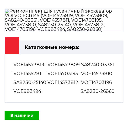
Каталожные номера:
VOE14573819
VOE14573809
SA8240-03361
VOE14557811
VOE14703195
VOE14573810
SA8230-25140
VOE14573812
VOE14703196
VOE983494
SA8230-26860
В наличии