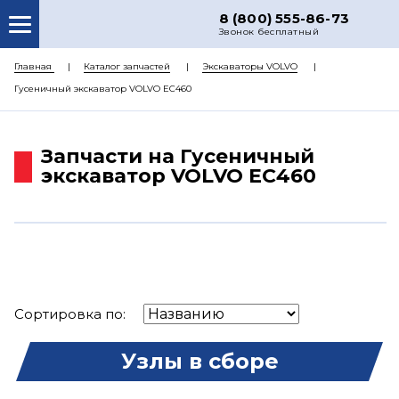
8 (800) 555-86-73
Звонок бесплатный
О НАС
Главная
Каталог запчастей
Экскаваторы VOLVO
Гусеничный экскаватор VOLVO EC460
КАТАЛОГ ЗАПЧАСТЕЙ
РЕМОНТ
Запчасти на Гусеничный
ДОСТАВКА
экскаватор VOLVO EC460
ЦЕНЫ
КОНТАКТЫ
Сортировка по:
Узлы в сборе