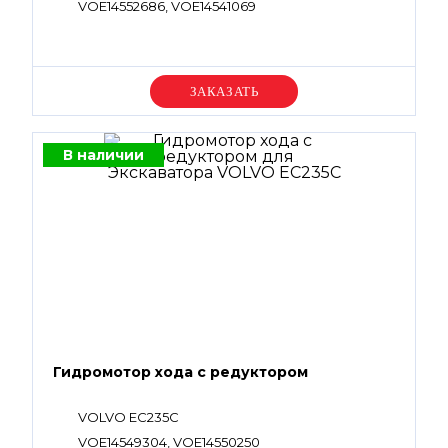
VOE14552686, VOE14541069
Уточняйте цену
В наличии
Гидромотор хода с редуктором
VOLVO EC235C
VOE14549304, VOE14550250