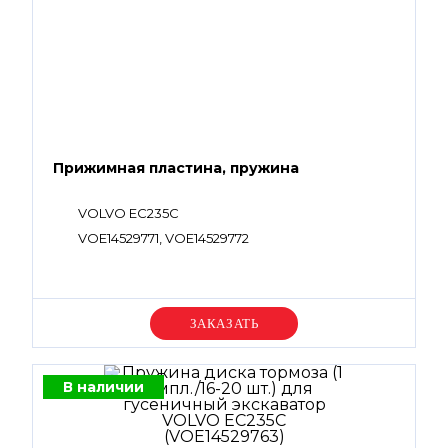
Прижимная пластина, пружина
VOLVO EC235C
VOE14529771, VOE14529772
Уточняйте цену
В наличии