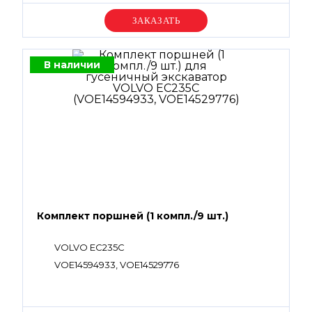
Уточняйте цену
В наличии
Комплект поршней (1 компл./9 шт.)
VOLVO EC235C
VOE14594933, VOE14529776