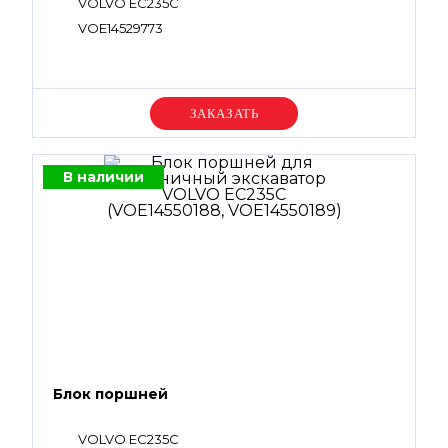
VOLVO EC235C
VOE14529773
Уточняйте цену
В наличии
Блок поршней
VOLVO EC235C