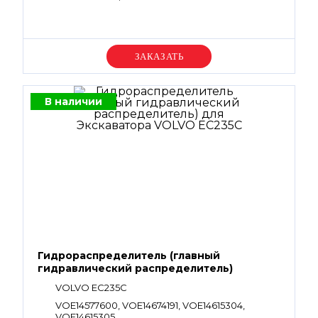
Уточняйте цену
В наличии
Гидрораспределитель (главный
гидравлический распределитель)
VOLVO EC235C
VOE14577600, VOE14674191, VOE14615304,
VOE14615305