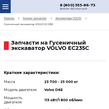
8 (800) 555-86-73
Звонок бесплатный
О НАС
Главная
Каталог запчастей
Экскаваторы VOLVO
Гусеничный экскаватор VOLVO EC235C
КАТАЛОГ ЗАПЧАСТЕЙ
РЕМОНТ
Запчасти на Гусеничный
ДОСТАВКА
экскаватор VOLVO EC235C
ЦЕНЫ
КОНТАКТЫ
Краткие характеристики:
Масса
23 700 - 25 000 кг
Модель двигателя
Volvo D6E
Мощность
113 кВт/1 800 об/мин
двигателя