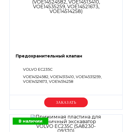
Предохранительный клапан
VOLVO EC235C
VOE14524582, VOE14513410, VOE14535259,
VOE14521673, VOE14514258
Уточняйте цену
В наличии