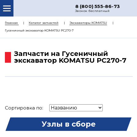
8 (800) 555-86-73
Звонок бесплатный
О НАС
Главная
Каталог запчастей
Экскаваторы KOMATSU
Гусеничный экскаватор KOMATSU PC270-7
КАТАЛОГ ЗАПЧАСТЕЙ
РЕМОНТ
Запчасти на Гусеничный
ДОСТАВКА
экскаватор KOMATSU PC270-7
ЦЕНЫ
КОНТАКТЫ
Сортировка по:
Узлы в сборе