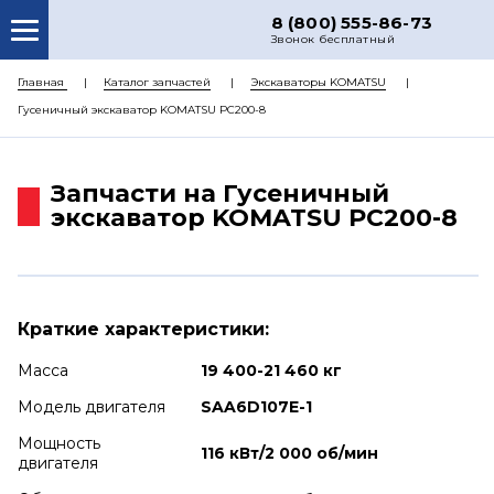
8 (800) 555-86-73
Звонок бесплатный
О НАС
Главная
Каталог запчастей
Экскаваторы KOMATSU
Гусеничный экскаватор KOMATSU PC200-8
КАТАЛОГ ЗАПЧАСТЕЙ
РЕМОНТ
Запчасти на Гусеничный
ДОСТАВКА
экскаватор KOMATSU PC200-8
ЦЕНЫ
КОНТАКТЫ
Краткие характеристики:
Масса
19 400-21 460 кг
Модель двигателя
SAA6D107E-1
Мощность
116 кВт/2 000 об/мин
двигателя