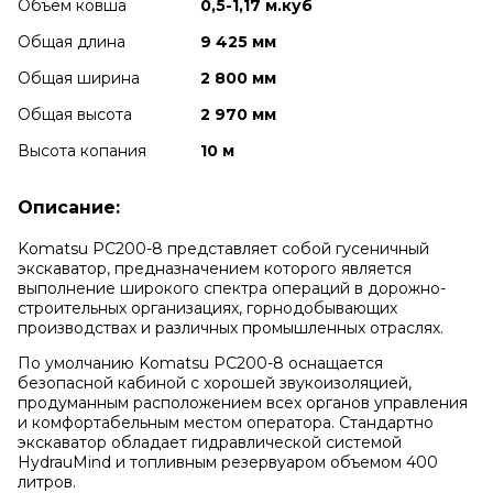
Объем ковша
0,5-1,17 м.куб
Общая длина
9 425 мм
Общая ширина
2 800 мм
Общая высота
2 970 мм
Высота копания
10 м
Описание:
Komatsu PC200-8 представляет собой гусеничный
экскаватор, предназначением которого является
выполнение широкого спектра операций в дорожно-
строительных организациях, горнодобывающих
производствах и различных промышленных отраслях.
По умолчанию Komatsu PC200-8 оснащается
безопасной кабиной с хорошей звукоизоляцией,
продуманным расположением всех органов управления
и комфортабельным местом оператора. Стандартно
экскаватор обладает гидравлической системой
HydrauMind и топливным резервуаром объемом 400
литров.