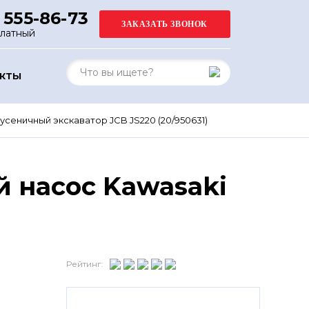
 555-86-73
платный
АКТЫ
усеничный экскаватор JCB JS220 (20/950631)
 насос Kawasaki
Рейтинг: