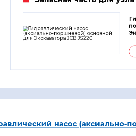
Ги
по
Эк
равлический насос (аксиально-п