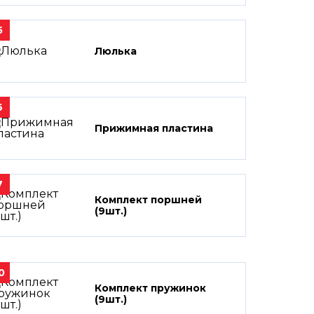
5
Люлька
6
Прижимная пластина
7
Комплект поршней
(9шт.)
0
Комплект пружинок
(9шт.)