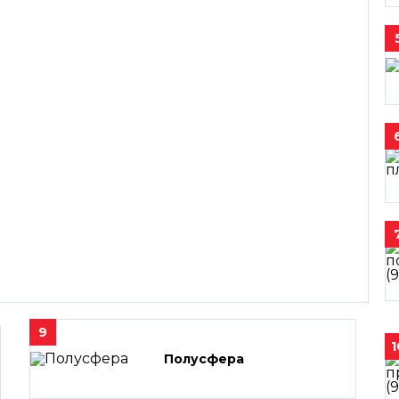
9
1
Полусфера