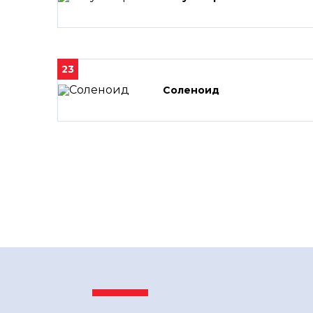
23
Соленоид