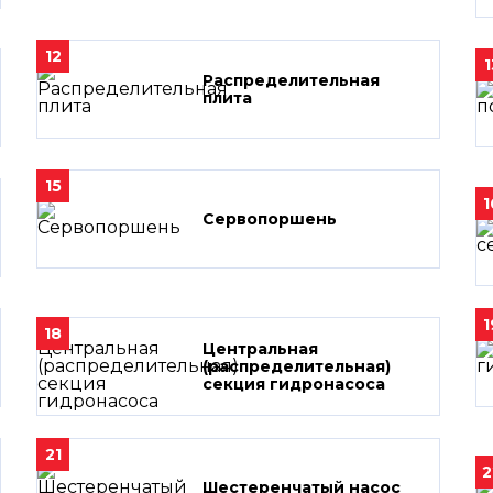
12
1
Распределительная
плита
15
1
Сервопоршень
1
18
Центральная
(распределительная)
секция гидронасоса
21
2
Шестеренчатый насос