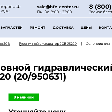
8 (800)
торов Jcb
sale@hfe-center.ru
роде
Пн.-Вс. 8:00 - 22:00
Звонок бес
 ЗАПЧАСТЕЙ
РЕМОНТ
ДОСТАВКА
ЦЕНЫ
КОНТ
ы JCB
Гусеничный экскаватор JCB JS220
Соленоид для г
овной гидравлический
20 (20/950631)
В наличии
Уточняйте цену