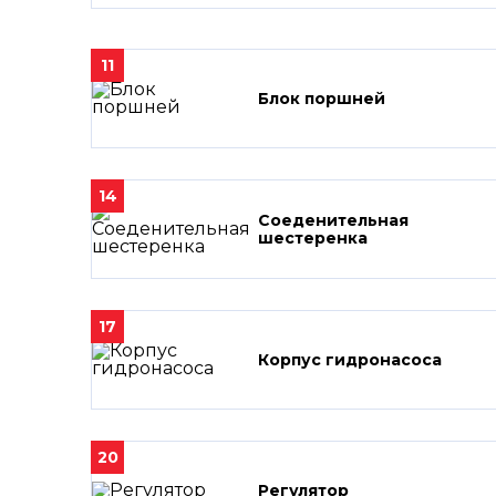
11
Блок поршней
14
Соеденительная
шестеренка
17
Корпус гидронасоса
20
Регулятор