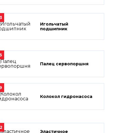
3
Игольчатый
подшипник
6
Палец сервопоршня
9
Колокол гидронасоса
2
Эластичное