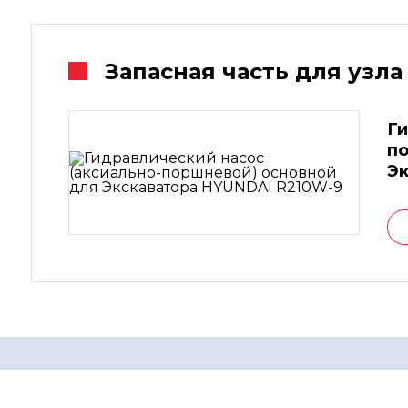
Запасная часть для узла
Ги
по
Э