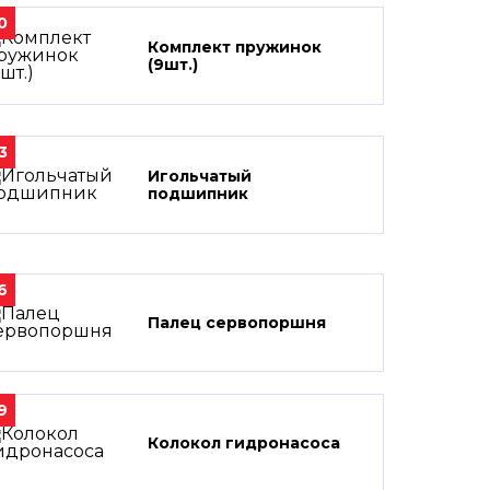
0
Комплект пружинок
(9шт.)
3
Игольчатый
подшипник
6
Палец сервопоршня
9
Колокол гидронасоса