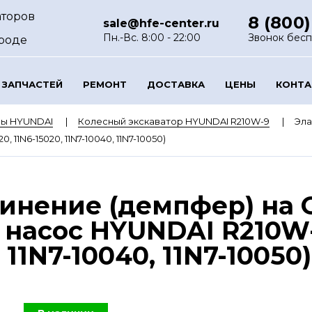
аторов
8 (800)
sale@hfe-center.ru
Пн.-Вс. 8:00 - 22:00
Звонок бес
роде
 ЗАПЧАСТЕЙ
РЕМОНТ
ДОСТАВКА
ЦЕНЫ
КОНТ
ры HYUNDAI
Колесный экскаватор HYUNDAI R210W-9
Эла
, 11N6-15020, 11N7-10040, 11N7-10050)
динение (демпфер) на
асос HYUNDAI R210W-9 
 11N7-10040, 11N7-10050)