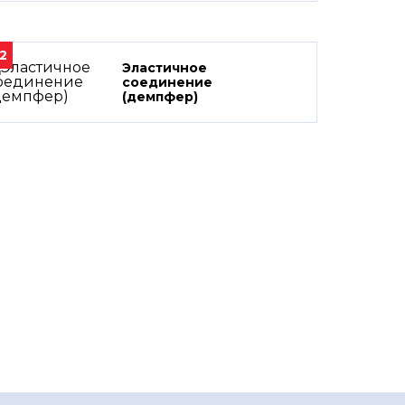
2
Эластичное
соединение
(демпфер)