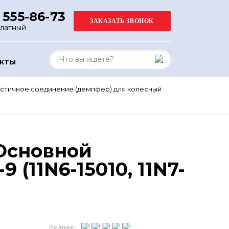
 555-86-73
платный
АКТЫ
стичное соединение (демпфер) для колесный
 Основной
(11N6-15010, 11N7-
Рейтинг: