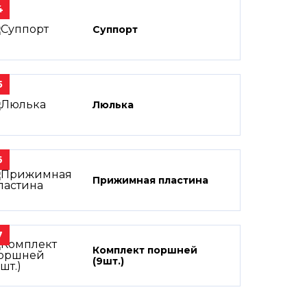
4
Суппорт
5
Люлька
6
Прижимная пластина
7
Комплект поршней
(9шт.)