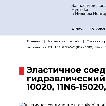
Запчасти экскав
Hyundai
в Нижнем Новго
О НАС
КАТАЛОГ
Главная
Каталог запчастей
Экскавато
экскаватор HYUNDAI R210W-9 (11N6-15010, 11N7-10020
Эластичное сое
гидравлический н
10020, 11N6-15020,