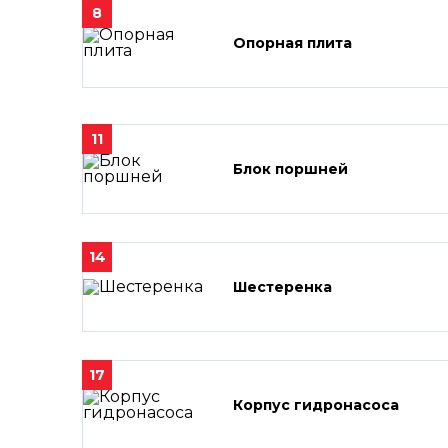
8
Опорная плита
11
Блок поршней
14
Шестеренка
17
Корпус гидронасоса