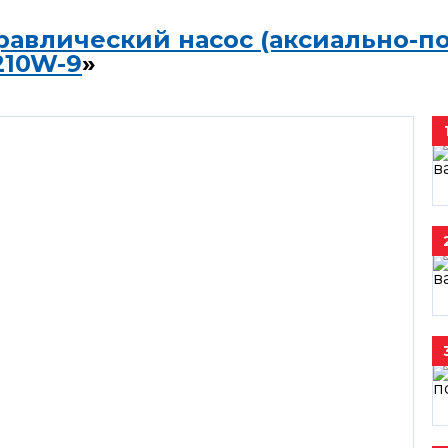
равлический насос (аксиально-п
210W-9
»