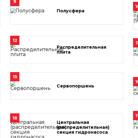
9
1
Полусфера
12
1
Распределительная
плита
15
1
Сервопоршень
1
18
Центральная
(распределительная)
секция гидронасоса