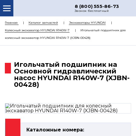
8 (800) 555-86-73
Звонок бесплатный
О НАС
Главная
Каталог запчастей
Экскаваторы HYUNDAI
Колесный экскаватор HYUNDAI R140W-7
Игольчатый подшипник для
КАТАЛОГ ЗАПЧАСТЕЙ
колесный экскаватор HYUNDAI R140W-7 (XJBN-00428)
РЕМОНТ
ДОСТАВКА
Игольчатый подшипник на
ЦЕНЫ
Основной гидравлический
насос HYUNDAI R140W-7 (XJBN-
КОНТАКТЫ
00428)
Каталожные номера: