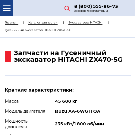
8 (800) 555-86-73
Звонок бесплатный
О НАС
Главная
Каталог запчастей
Экскаваторы HITACHI
Гусеничный экскаватор HITACHI ZX470-5G
КАТАЛОГ ЗАПЧАСТЕЙ
РЕМОНТ
Запчасти на Гусеничный
ДОСТАВКА
экскаватор HITACHI ZX470-5G
ЦЕНЫ
КОНТАКТЫ
Краткие характеристики:
Масса
45 600 кг
Модель двигателя
Isuzu AA-6WG1TQA
Мощность
235 кВт/1 800 об/мин
двигателя