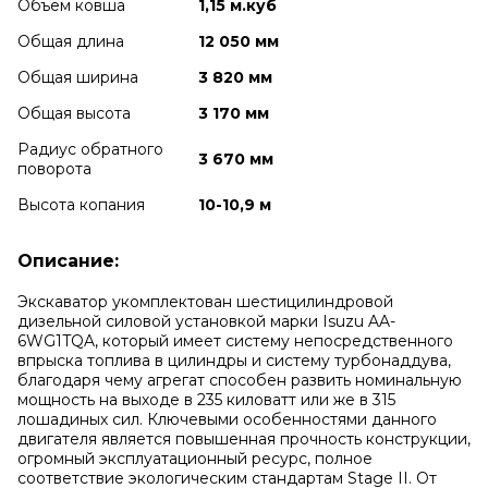
Объем ковша
1,15 м.куб
Общая длина
12 050 мм
Общая ширина
3 820 мм
Общая высота
3 170 мм
Радиус обратного
3 670 мм
поворота
Высота копания
10-10,9 м
Описание:
Экскаватор укомплектован шестицилиндровой
дизельной силовой установкой марки Isuzu AA-
6WG1TQA, который имеет систему непосредственного
впрыска топлива в цилиндры и систему турбонаддува,
благодаря чему агрегат способен развить номинальную
мощность на выходе в 235 киловатт или же в 315
лошадиных сил. Ключевыми особенностями данного
двигателя является повышенная прочность конструкции,
огромный эксплуатационный ресурс, полное
соответствие экологическим стандартам Stage II. От