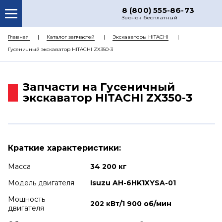
8 (800) 555-86-73
Звонок бесплатный
О НАС
Главная
Каталог запчастей
Экскаваторы HITACHI
Гусеничный экскаватор HITACHI ZX350-3
КАТАЛОГ ЗАПЧАСТЕЙ
РЕМОНТ
Запчасти на Гусеничный
ДОСТАВКА
экскаватор HITACHI ZX350-3
ЦЕНЫ
КОНТАКТЫ
Краткие характеристики:
Масса
34 200 кг
Модель двигателя
Isuzu AH-6HK1XYSA-01
Мощность
202 кВт/1 900 об/мин
двигателя