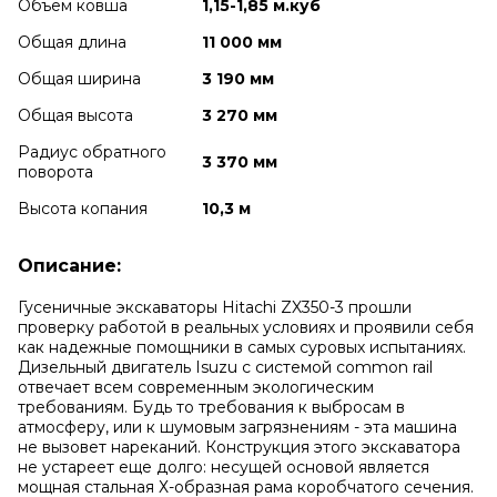
Объем ковша
1,15-1,85 м.куб
Общая длина
11 000 мм
Общая ширина
3 190 мм
Общая высота
3 270 мм
Радиус обратного
3 370 мм
поворота
Высота копания
10,3 м
Описание:
Гусеничные экскаваторы Hitachi ZX350-3 прошли
проверку работой в реальных условиях и проявили себя
как надежные помощники в самых суровых испытаниях.
Дизельный двигатель Isuzu с системой common rail
отвечает всем современным экологическим
требованиям. Будь то требования к выбросам в
атмосферу, или к шумовым загрязнениям - эта машина
не вызовет нареканий. Конструкция этого экскаватора
не устареет еще долго: несущей основой является
мощная стальная Х-образная рама коробчатого сечения.