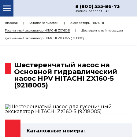
8 (800) 555-86-73
Звонок бесплатный
О НАС
Главная
Каталог запчастей
Экскаваторы HITACHI
Гусеничный экскаватор HITACHI ZX160-5
Шестеренчатый насос для
КАТАЛОГ ЗАПЧАСТЕЙ
гусеничный экскаватор HITACHI ZX160-5 (9218005)
РЕМОНТ
ДОСТАВКА
Шестеренчатый насос на
ЦЕНЫ
Основной гидравлический
насос HPV HITACHI ZX160-5
КОНТАКТЫ
(9218005)
Каталожные номера: