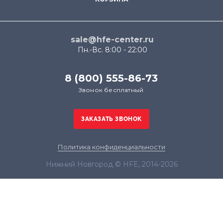
sale@hfe-center.ru
Пн.-Вс. 8:00 - 22:00
8 (800) 555-86-73
Звонок бесплатный
Политика конфиденциальности
Нижний Новгород © HFE, 2014-2026
Продолжая использовать наш сайт, вы даёте
согласие на обработку файлов cookie в целях
функционирования сайта и сбора статистики в
соответствии с
политикой конфиденциальности