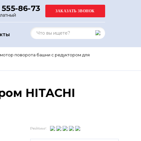
 555-86-73
платный
АКТЫ
мотор поворота башни с редуктором для
ром HITACHI
Рейтинг: