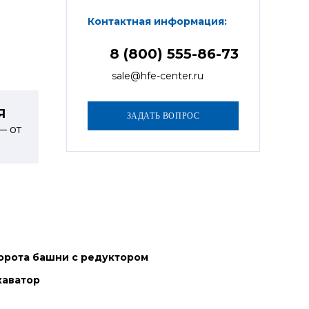
Контактная информация:
8 (800) 555-86-73
sale@hfe-center.ru
Я
— от
орота башни с редуктором
каватор