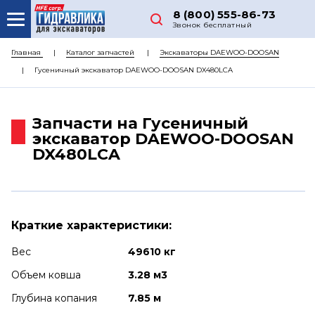
8 (800) 555-86-73
Звонок бесплатный
О НАС
Главная
Каталог запчастей
Экскаваторы DAEWOO-DOOSAN
Гусеничный экскаватор DAEWOO-DOOSAN DX480LCA
КАТАЛОГ ЗАПЧАСТЕЙ
РЕМОНТ
Запчасти на Гусеничный
ДОСТАВКА
экскаватор DAEWOO-DOOSAN
DX480LCA
ЦЕНЫ
КОНТАКТЫ
Краткие характеристики:
Вес
49610 кг
Объем ковша
3.28 м3
Глубина копания
7.85 м