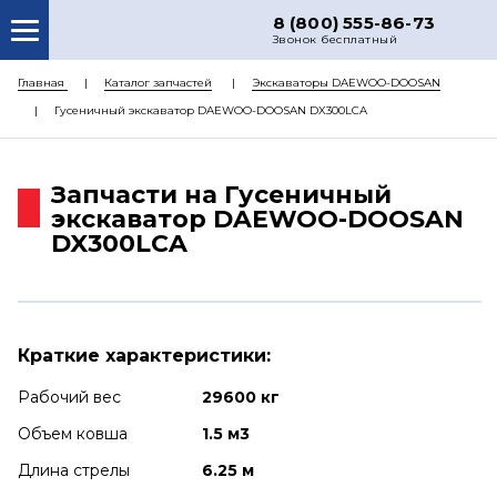
8 (800) 555-86-73
Звонок бесплатный
О НАС
Главная
Каталог запчастей
Экскаваторы DAEWOO-DOOSAN
Гусеничный экскаватор DAEWOO-DOOSAN DX300LCA
КАТАЛОГ ЗАПЧАСТЕЙ
РЕМОНТ
Запчасти на Гусеничный
ДОСТАВКА
экскаватор DAEWOO-DOOSAN
DX300LCA
ЦЕНЫ
КОНТАКТЫ
Краткие характеристики:
Рабочий вес
29600 кг
Объем ковша
1.5 м3
Длина стрелы
6.25 м