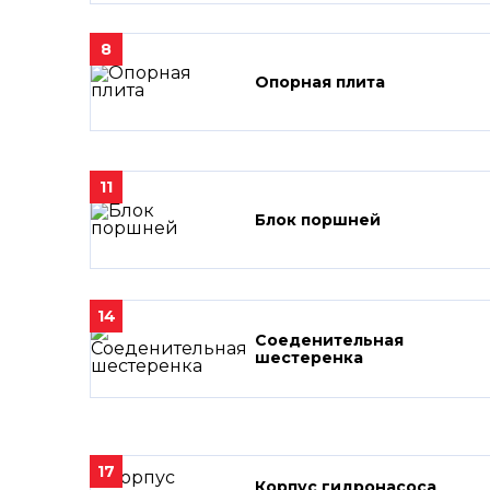
8
Опорная плита
11
Блок поршней
14
Соеденительная
шестеренка
17
Корпус гидронасоса