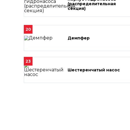
(распределительная
секция)
20
Демпфер
23
Шестеренчатый насос