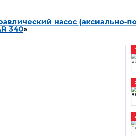
равлический насос (аксиально-п
AR 340
»