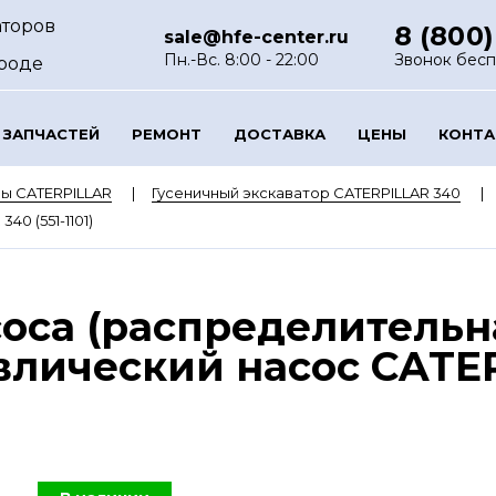
аторов
8 (800)
sale@hfe-center.ru
Пн.-Вс. 8:00 - 22:00
Звонок бес
роде
 ЗАПЧАСТЕЙ
РЕМОНТ
ДОСТАВКА
ЦЕНЫ
КОНТ
ы CATERPILLAR
Гусеничный экскаватор CATERPILLAR 340
40 (551-1101)
оса (распределительн
лический насос CATERP