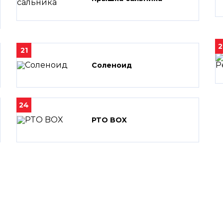
2
21
Соленоид
24
PTO BOX