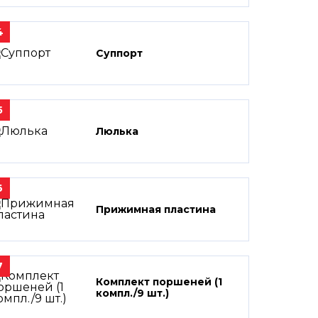
4
Суппорт
5
Люлька
6
Прижимная пластина
7
Комплект поршеней (1
компл./9 шт.)