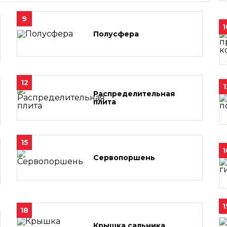
9
1
Полусфера
12
1
Распределительная
плита
15
1
Сервопоршень
1
18
Крышка сальника