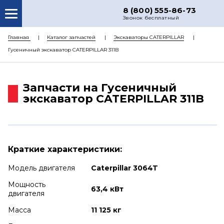
8 (800) 555-86-73
Звонок бесплатный
О НАС
Главная
Каталог запчастей
Экскаваторы CATERPILLAR
Гусеничный экскаватор CATERPILLAR 311B
КАТАЛОГ ЗАПЧАСТЕЙ
РЕМОНТ
Запчасти на Гусеничный
ДОСТАВКА
экскаватор CATERPILLAR 311B
ЦЕНЫ
КОНТАКТЫ
Краткие характеристики:
Модель двигателя
Caterpillar 3064T
Мощность
63,4 кВт
двигателя
Масса
11 125 кг