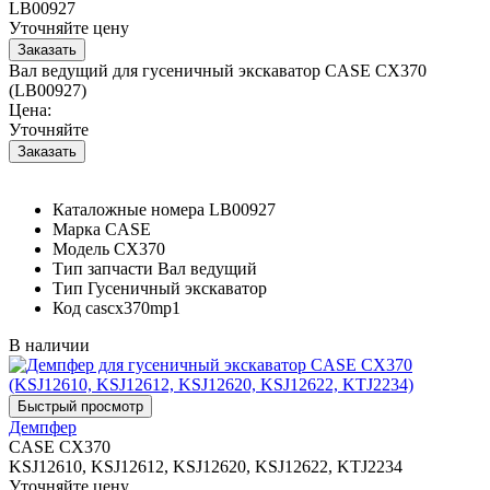
LB00927
Уточняйте цену
Вал ведущий для гусеничный экскаватор CASE CX370
(LB00927)
Цена:
Уточняйте
Каталожные номера
LB00927
Марка
CASE
Модель
CX370
Тип запчасти
Вал ведущий
Тип
Гусеничный экскаватор
Код
cascx370mp1
В наличии
Демпфер
CASE CX370
KSJ12610, KSJ12612, KSJ12620, KSJ12622, KTJ2234
Уточняйте цену