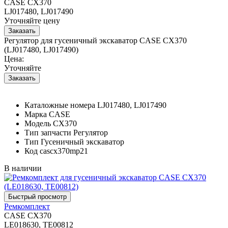
CASE CX370
LJ017480, LJ017490
Уточняйте цену
Регулятор для гусеничный экскаватор CASE CX370
(LJ017480, LJ017490)
Цена:
Уточняйте
Каталожные номера
LJ017480, LJ017490
Марка
CASE
Модель
CX370
Тип запчасти
Регулятор
Тип
Гусеничный экскаватор
Код
cascx370mp21
В наличии
Ремкомплект
CASE CX370
LE018630, TE00812