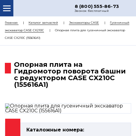
8 (800) 555-86-73
Звонок бесплатный
О НАС
Главная
Каталог запчастей
Экскаваторы CASE
Гусеничный
экскаватор CASE CX210C
Опорная плита для гусеничный экскаватор
КАТАЛОГ ЗАПЧАСТЕЙ
CASE CX210C (155616A1)
РЕМОНТ
ДОСТАВКА
Опорная плита на
ЦЕНЫ
Гидромотор поворота башни
с редуктором CASE CX210C
КОНТАКТЫ
(155616A1)
Каталожные номера: