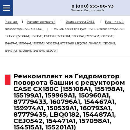
8 (800) 555-86-73
Звонок бесплатный
О НАС
Главная
Каталог запчастей
Экскаваторы CASE
Гусеничный
экскаватор CASE CX180C
Ремкомплект для гусеничный экскаватор CASE
КАТАЛОГ ЗАПЧАСТЕЙ
CX180C (155106A1, 155198A1, 155199A1, 159969A1, 150960A1, 87779433, 160796A1,
РЕМОНТ
154467A1, 159974A1, 150539A1, 160793A1, 87779435, LBQ0182, 154487A1, CEJ0542,
154471A1, 157098A1, 154515A1, 155201A1)
ДОСТАВКА
ЦЕНЫ
Ремкомплект на Гидромотор
КОНТАКТЫ
поворота башни с редуктором
CASE CX180C (155106A1, 155198A1,
155199A1, 159969A1, 150960A1,
87779433, 160796A1, 154467A1,
159974A1, 150539A1, 160793A1,
87779435, LBQ0182, 154487A1,
CEJ0542, 154471A1, 157098A1,
154515A1, 155201A1)