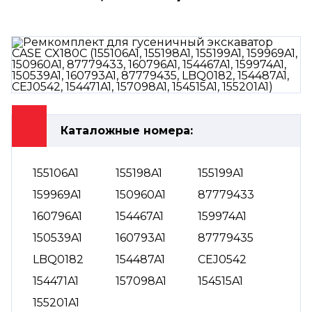
Каталожные номера:
155106A1
155198A1
155199A1
159969A1
150960A1
87779433
160796A1
154467A1
159974A1
150539A1
160793A1
87779435
LBQ0182
154487A1
CEJ0542
154471A1
157098A1
154515A1
155201A1