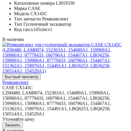
Каталожные номера
LJ019330
Марка
CASE
Модель
CX145C
Тип запчасти
Ремкомплект
Тип
Гусеничный экскаватор
Код
cascx145cmcv1
В наличии
Ремкомплект
CASE CX145C
LZ00480, LAM0074, 152363A1, 154689A1, 159969A1,
150960A1, 87779433, 160796A1, 154467A1, LBQ6256,
159969A1, 150960A1, 87779433, 160796A1, 154467A1,
151362A1, 159970A1, 154491A1, LBQ6253, LBQ6258,
150514A1, 154529A1
Уточняйте цену
В наличии