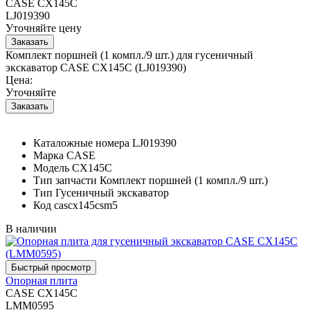
CASE CX145C
LJ019390
Уточняйте цену
Комплект поршней (1 компл./9 шт.) для гусеничный
экскаватор CASE CX145C (LJ019390)
Цена:
Уточняйте
Каталожные номера
LJ019390
Марка
CASE
Модель
CX145C
Тип запчасти
Комплект поршней (1 компл./9 шт.)
Тип
Гусеничный экскаватор
Код
cascx145csm5
В наличии
Опорная плита
CASE CX145C
LMM0595