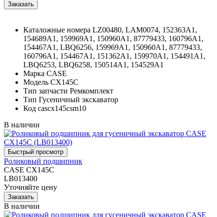
Каталожные номера
LZ00480, LAM0074, 152363A1,
154689A1, 159969A1, 150960A1, 87779433, 160796A1,
154467A1, LBQ6256, 159969A1, 150960A1, 87779433,
160796A1, 154467A1, 151362A1, 159970A1, 154491A1,
LBQ6253, LBQ6258, 150514A1, 154529A1
Марка
CASE
Модель
CX145C
Тип запчасти
Ремкомплект
Тип
Гусеничный экскаватор
Код
cascx145csm10
В наличии
Роликовый подшипник
CASE CX145C
LB013400
Уточняйте цену
В наличии