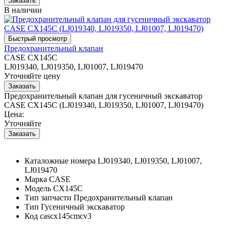
В наличии
Предохранительный клапан
CASE CX145C
LJ019340, LJ019350, LJ01007, LJ019470
Уточняйте цену
Предохранительный клапан для гусеничный экскаватор
CASE CX145C (LJ019340, LJ019350, LJ01007, LJ019470)
Цена:
Уточняйте
Каталожные номера
LJ019340, LJ019350, LJ01007,
LJ019470
Марка
CASE
Модель
CX145C
Тип запчасти
Предохранительный клапан
Тип
Гусеничный экскаватор
Код
cascx145cmcv3