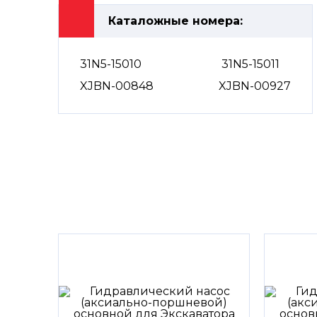
Каталожные номера:
31N5-15010
31N5-15011
XJBN-00848
XJBN-00927