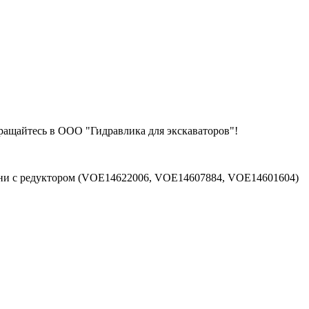
ращайтесь в ООО "Гидравлика для экскаваторов"!
ашни с редуктором (VOE14622006, VOE14607884, VOE14601604)