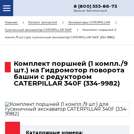
8 (800) 555-86-73
Звонок бесплатный
О НАС
Главная
Каталог запчастей
Экскаваторы CATERPILLAR
Гусеничный экскаватор CATERPILLAR 340F
Комплект поршней (1
КАТАЛОГ ЗАПЧАСТЕЙ
компл./9 шт.) для гусеничный экскаватор CATERPILLAR 340F (334-9982)
РЕМОНТ
ДОСТАВКА
Комплект поршней (1 компл./9
ЦЕНЫ
шт.) на Гидромотор поворота
башни с редуктором
КОНТАКТЫ
CATERPILLAR 340F (334-9982)
Каталожные номера: