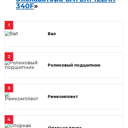
340F
»
1
Вал
2
Роликовый подшипник
3
Ремкомплект
4
Опорная плита