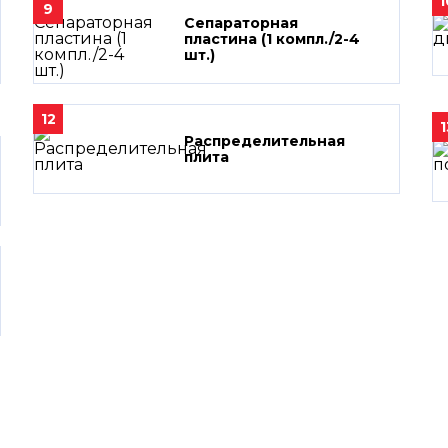
1
9
Сепараторная
пластина (1 компл./2-4
шт.)
12
1
Распределительная
плита