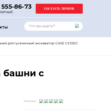
 555-86-73
платный
АКТЫ
ней для гусеничный экскаватор CASE CX350C
 башни с
Рейтинг: